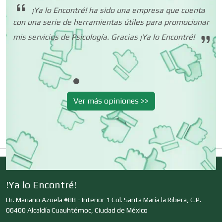
to
fo
¡Ya lo Encontré! ha sido una empresa que cuenta
Centros Turísticos
ias
con una serie de herramientas útiles para promocionar
mis servicios de Psicología. Gracias ¡Ya lo Encontré!
Cerrajerías
Cibercafés
Ver más opiniones >>
Clínicas de Belleza
Clínicas de Rehabilitación
!Ya lo Encontré!
Dr. Mariano Azuela #8B - Interior 1 Col. Santa María la Ribera, C.P.
Clínicas y Hospitales
06400 Alcaldía Cuauhtémoc, Ciudad de México