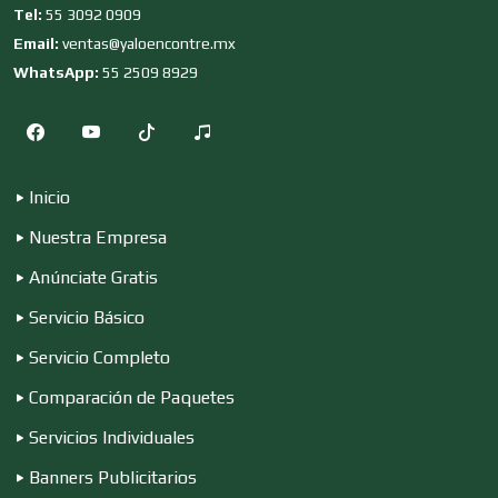
Tel:
55 3092 0909
Clubes Deportivos
Email:
ventas@yaloencontre.mx
WhatsApp:
55 2509 8929
Cocinas Integrales
Inicio
Combustibles y Lubricantes
Nuestra Empresa
Anúnciate Gratis
Compresores de aire
Servicio Básico
Servicio Completo
Computadoras
Comparación de Paquetes
Servicios Individuales
Conferencias Empresariales
Banners Publicitarios