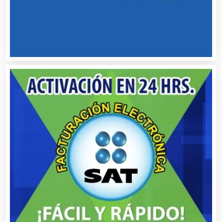
Autopartes Eléctricas
Avaluos
Balnearios
Bancos
Banquetes