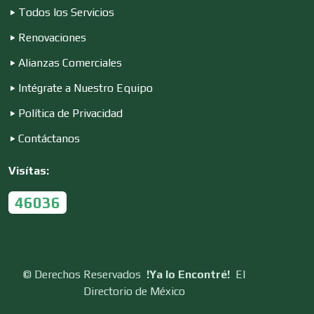
Todos los Servicios
Construcciones en General
Renovaciones
Alianzas Comerciales
Contadores
Intégrate a Nuestro Equipo
Política de Privacidad
Control de Plagas
Contáctanos
Visítas:
Conversiones Automotrices
46036
Copiadoras
©
Derechos Reservados
!Ya lo Encontré!
El
Directorio de México
Cortinas, Persianas y Alfombras