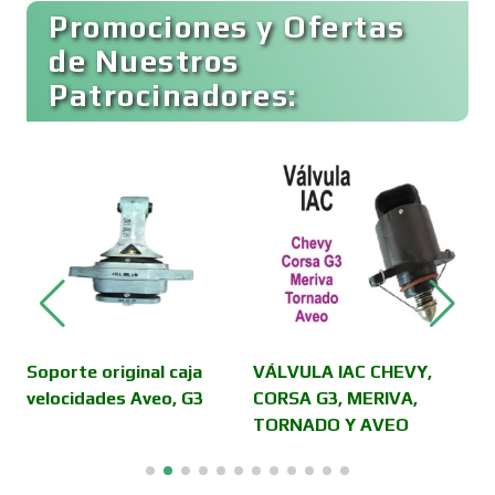
Buceo
Promociones y Ofertas
de Nuestros
Patrocinadores:
Cafeterías
Cajas de Ahorro
Cámaras de Comercio
Camiones para Fletes
Soporte original caja
VÁLVULA IAC CHEVY,
V
velocidades Aveo, G3
CORSA G3, MERIVA,
D
TORNADO Y AVEO
H
Cancelería de Aluminio