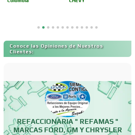
Colombia
CHEVY
C
Centros Turísticos
Cerrajerías
Conoce las Opiniones de Nuestros
Clientes:
Cibercafés
Clínicas de Belleza
Clínicas de Rehabilitación
REFACCIONARIA " REFAMAS "
Clínicas y Hospitales
MARCAS FORD, GM Y CHRYSLER