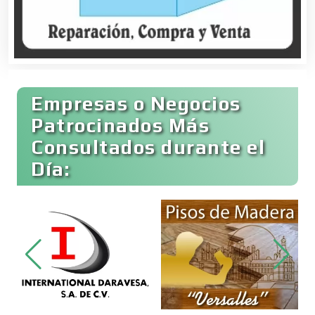
Buceo
Cafeterías
Empresas o Negocios
Cajas de Ahorro
Patrocinados Más
Consultados durante el
Día:
Cámaras de Comercio
Camiones para Fletes
Cancelería de Aluminio