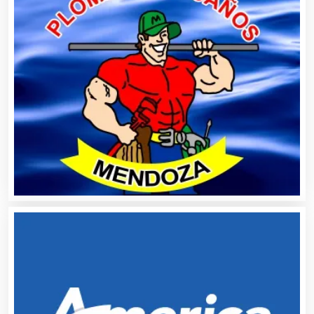
Autopartes Eléctricas
Avaluos
Balnearios
Bancos
Banquetes