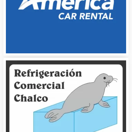
Bares y Cantinas
Basculas
Bebidas
Belleza
Bordados y Estampados
Boutiques