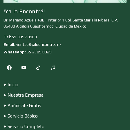
!Ya lo Encontré!
Construcciones en General
Dr. Mariano Azuela #8B - Interior 1 Col. Santa María la Ribera, C.P.
06400 Alcaldía Cuauhtémoc, Ciudad de México
Contadores
Tel:
55 3092 0909
Email:
ventas@yaloencontre.mx
WhatsApp:
55 2509 8929
Control de Plagas
Conversiones Automotrices
Inicio
Nuestra Empresa
Copiadoras
Anúnciate Gratis
Servicio Básico
Cortinas, Persianas y Alfombras
Servicio Completo