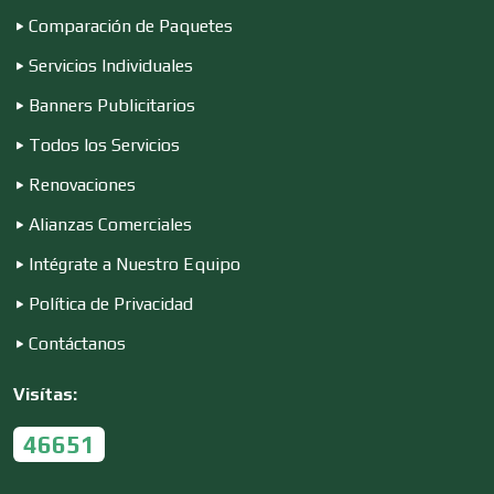
Comparación de Paquetes
Cremerías y Salchichonerías
Servicios Individuales
Banners Publicitarios
Cristalerías
Todos los Servicios
Renovaciones
Alianzas Comerciales
Cromadoras
Intégrate a Nuestro Equipo
Política de Privacidad
Decoración de Interiores
Contáctanos
Dentistas
Visítas:
46651
Deportes