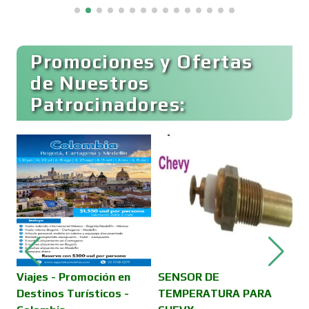
Capacitación
Promociones y Ofertas
Carnicerías
de Nuestros
Patrocinadores:
Carpinterías
Centros Comerciales
Centros de Espectáculos
Centros de Nutrición
Viajes - Promoción en
SENSOR DE
V
Destinos Turísticos -
TEMPERATURA PARA
D