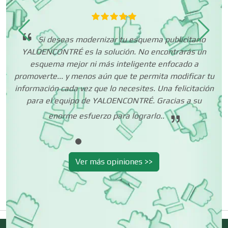
Clubes Deportivos
ños
ad
Si deseas modernizar tu esquema publicitario
tes
YALOENCONTRÉ es la solución. No encontrarás un
t
Cocinas Integrales
esquema mejor ni más inteligente enfocado a
ne
promoverte... y menos aún que te permita modificar tu
m
información cada vez que lo necesites. Una felicitación
Combustibles y Lubricantes
para el equipo de YALOENCONTRÉ. Gracias a su
enorme esfuerzo para lograrlo..
Compresores de aire
Ver más opiniones >>
Computadoras
Conferencias Empresariales