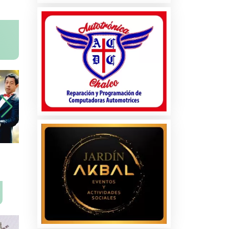
na
ados
les
s