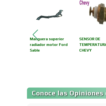
Asesoría Fiscal
Asociaciones
Empresariales
OR DE
Manguera superior
SENSOR DE
Autobuses
radiador motor Ford
TEMPERATUR
Sable
CHEVY
Autopartes Eléctricas
Bancos
Conoce las Opiniones 
Basculas