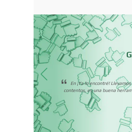
Bordados y
Estampados
Cafeterías
G
Camiones para Fletes
Carnicerías
presa
En ¡Ya lo encontré! Llevamo
contentos, es una buena herrami
Centros de
Espectáculos
Cerrajerías