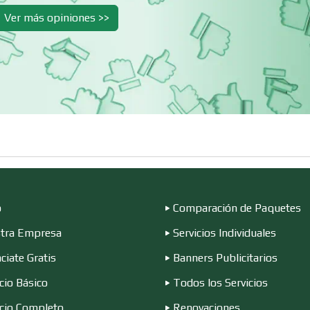
Ver más opiniones >>
Clínicas y Hospitales
Clubes Deportivo
Combustibles y
Compresores de a
Lubricantes
Conferencias
Construcciones e
Empresariales
General
Conversiones
Control de Plagas
Automotrices
o
Comparación de Paquetes
Cortinas, Persianas y
Cremerías y
tra Empresa
Servicios Individuales
Alfombras
Salchichonerías
ciate Gratis
Banners Publicitarios
Decoración de
cio Básico
Todos los Servicios
Cromadoras
Interiores
icio Completo
Renovaciones