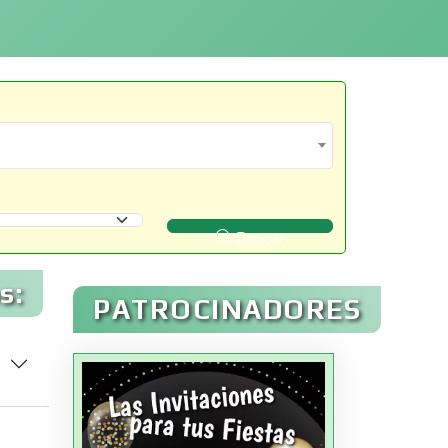
Buscar
s:
PATROCINADORES