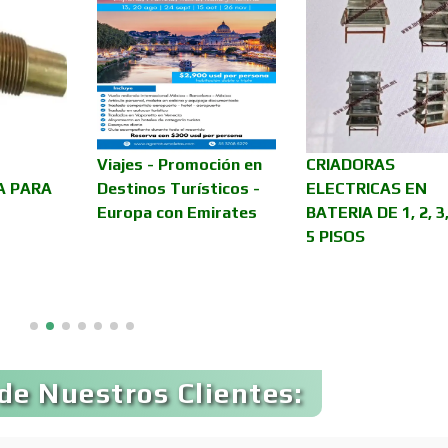
Asilos
Asociaciones Civil
Audio, Sonido e
Audios para Even
Iluminación
Automóviles Nuev
Viajes - Promoción en
CRIADORAS
Automatización
Usados
A PARA
Destinos Turísticos -
ELECTRICAS EN
Europa con Emirates
BATERIA DE 1, 2, 3,
5 PISOS
Avaluos
Balnearios
Banquetes
Bares y Cantinas
de Nuestros Clientes:
Bebidas
Belleza