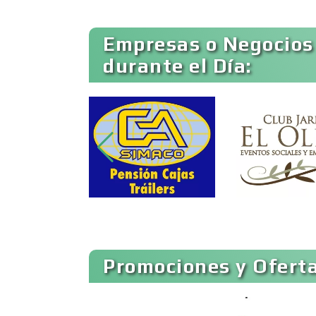
Ambulancias
Empresas o Negocios
durante el Día:
Animadores de Eventos
Artes Gráficas
Artículos de Piel
Artículos para el Hogar
Promociones y Oferta
Artículos Publicitarios