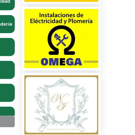
cidad
adería