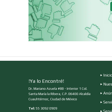
Clínicas de
Rehabilitación
Cocinas Integrales
Computadoras
Contadores
Inici
!Ya lo Encontré!
Nues
Copiadoras
Dr. Mariano Azuela #8B - Interior 1 Col.
Anún
Santa María la Ribera, C.P. 06400 Alcaldía
Cuauhtémoc, Ciudad de México
Servi
Cristalerías
Tel:
55 3092 0909
Serv