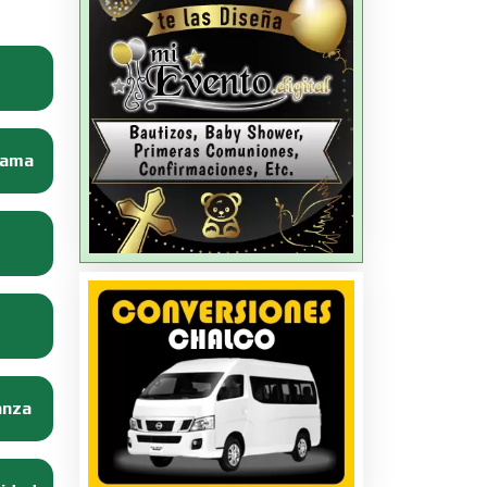
Dama
anza