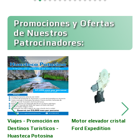
Buceo
Promociones y Ofertas
de Nuestros
Patrocinadores:
Cafeterías
Cajas de Ahorro
Cámaras de Comercio
Camiones para Fletes
Viajes - Promoción en
Motor elevador cristal
P
Destinos Turísticos -
Ford Expedition
M
Huasteca Potosina
Cancelería de Aluminio