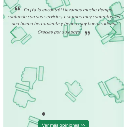
Centros de Nutrición
En ¡Ya lo encontré! Llevamos mucho tiempo
contando con sus servicios, estamos muy contentos, es
Centros Turísticos
una buena herramienta y tienen muy buenas ideas.
i
fo
Gracias por su apoyo.
Cerrajerías
Cibercafés
Clínicas de Belleza
Clínicas de Rehabilitación
Ver más opiniones >>