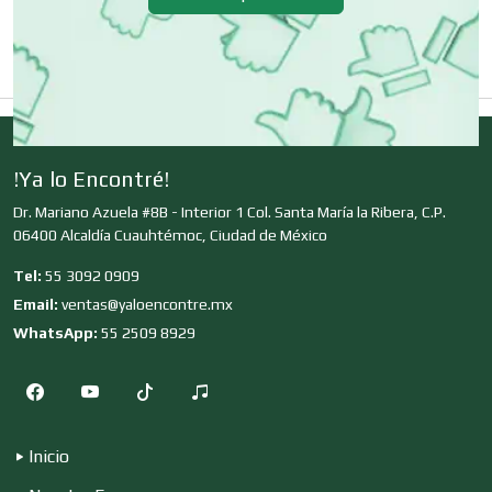
Clínicas y Hospitales
Clubes Deportivos
!Ya lo Encontré!
Cocinas Integrales
Dr. Mariano Azuela #8B - Interior 1 Col. Santa María la Ribera, C.P.
06400 Alcaldía Cuauhtémoc, Ciudad de México
Combustibles y Lubricantes
Tel:
55 3092 0909
Email:
ventas@yaloencontre.mx
WhatsApp:
55 2509 8929
Compresores de aire
Computadoras
Inicio