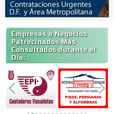
Bares y Cantinas
Empresas o Negocios
Basculas
Patrocinados Más
Consultados durante el
Bebidas
Día:
Belleza
Bordados y Estampados
Boutiques