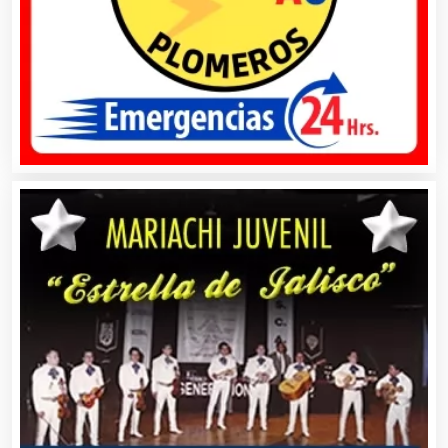
Automóviles Nuevos y Usados
Autopartes Eléctricas
Avaluos
Balnearios
Bancos
Banquetes