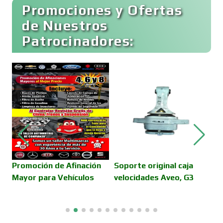
Buceo
Promociones y Ofertas
de Nuestros
Patrocinadores:
Cafeterías
Cajas de Ahorro
Cámaras de Comercio
Camiones para Fletes
Promoción de Afinación
Soporte original caja
B
Mayor para Vehículos
velocidades Aveo, G3
C
H
Cancelería de Aluminio
al