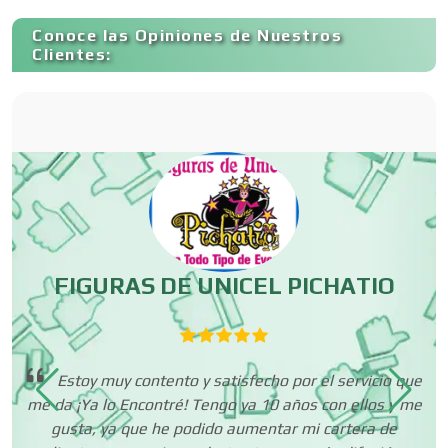
Capacitación
Conoce las Opiniones de Nuestros
Clientes:
Carnicerías
Carpinterías
Centros Comerciales
FIGURAS DE UNICEL PICHATIO
R
Centros de Espectáculos
Estoy muy contento y satisfecho por el servicio que
Centros de Nutrición
me da ¡Ya lo Encontré! Tengo ya 10 años con ellos y me
p
o
gusta, ya que he podido aumentar mi cartera de
n