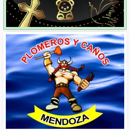
Agencias de Viajes
Agricultores
Agricultura y Ganadería
Agua Purificada
Aire Acondicionado
Alarmas