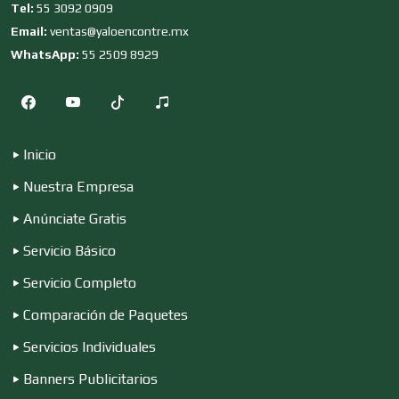
Tel:
55 3092 0909
Clubes Deportivos
Email:
ventas@yaloencontre.mx
WhatsApp:
55 2509 8929
Cocinas Integrales
Inicio
Combustibles y Lubricantes
Nuestra Empresa
Anúnciate Gratis
Compresores de aire
Servicio Básico
Servicio Completo
Computadoras
Comparación de Paquetes
Servicios Individuales
Conferencias Empresariales
Banners Publicitarios