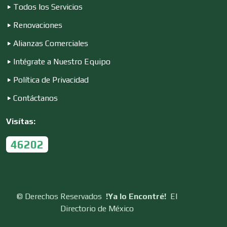
Todos los Servicios
Construcciones en General
Renovaciones
Alianzas Comerciales
Contadores
Intégrate a Nuestro Equipo
Política de Privacidad
Control de Plagas
Contáctanos
Visítas:
Conversiones Automotrices
46202
Copiadoras
©
Derechos Reservados
!Ya lo Encontré!
El
Directorio de México
Cortinas, Persianas y Alfombras