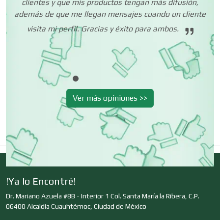
clientes y que mis productos tengan más difusión,
Centros Turísticos
además de que me llegan mensajes cuando un cliente
 tu
ión
visita mi perfil. Gracias y éxito para ambos.
Cerrajerías
Cibercafés
Ver más opiniones >>
Clínicas de Belleza
Clínicas de Rehabilitación
!Ya lo Encontré!
Dr. Mariano Azuela #8B - Interior 1 Col. Santa María la Ribera, C.P.
Clínicas y Hospitales
06400 Alcaldía Cuauhtémoc, Ciudad de México