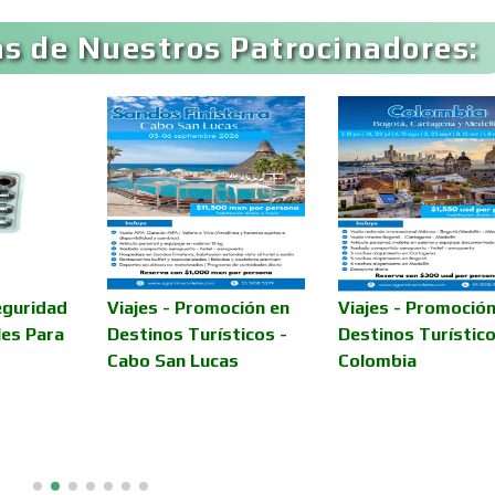
s de Nuestros Patrocinadores:
Aseguradoras
Asesores Técnico
Asilos
Asociaciones Civil
Audio, Sonido e
Audios para Even
Iluminación
Automóviles Nuev
eguridad
Viajes - Promoción en
Viajes - Promoción
Automatización
Usados
les Para
Destinos Turísticos -
Destinos Turístico
Cabo San Lucas
Colombia
Avaluos
Balnearios
Banquetes
Bares y Cantinas