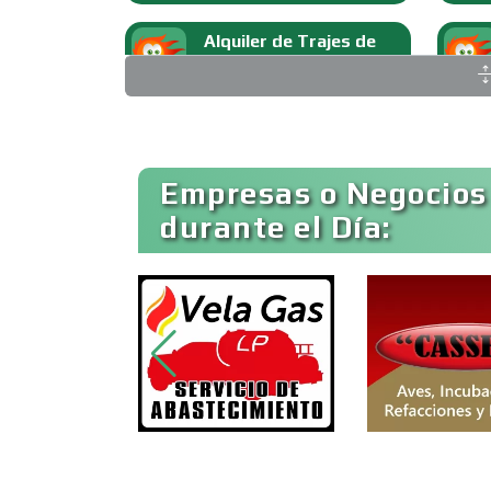
Alquiler de Trajes de
Etiqueta
Ambulancias
Empresas o Negocios
durante el Día:
Animadores de Eventos
Artes Gráficas
Artículos de Piel
Artículos para el Hogar