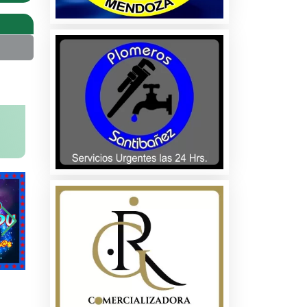
na
ados
les