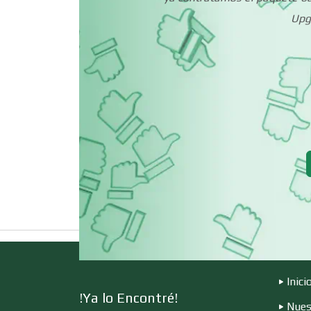
Espectáculos
Upgr
Cerrajerías
Clínicas de
Rehabilitación
Cocinas Integrales
Computadoras
Contadores
Inici
!Ya lo Encontré!
Nues