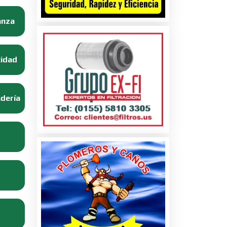
anza
cidad
adería