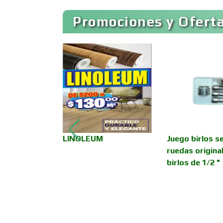
Promociones y Oferta
Artículos Publicitarios
Asesoría Fiscal
Asociaciones
Empresariales
de Afinación
LINOLEUM
Juego birlos s
Autobuses
 Vehículos
ruedas origina
birlos de 1/2 "
Autopartes Eléctricas
Bancos