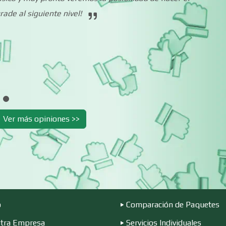
ade al siguiente nivel!
Cibercafés
Clínicas de Belleza
Clínicas y Hospitales
Clubes Deportivo
Combustibles y
Compresores de a
Ver más opiniones >>
Lubricantes
Conferencias
Construcciones e
Empresariales
General
Conversiones
Control de Plagas
Automotrices
o
Comparación de Paquetes
Cortinas, Persianas y
Cremerías y
tra Empresa
Servicios Individuales