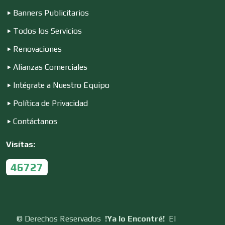
Banners Publicitarios
Construcciones en General
Todos los Servicios
Renovaciones
Contadores
Alianzas Comerciales
Intégrate a Nuestro Equipo
Control de Plagas
Política de Privacidad
Contáctanos
Conversiones Automotrices
Visítas:
46727
Copiadoras
Cortinas, Persianas y Alfombras
©
Derechos Reservados
!Ya lo Encontré!
El