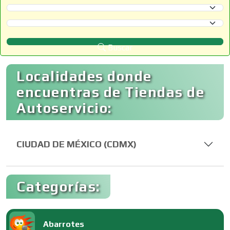
Selecciona un Estado
Selecciona un Municipio
Buscar
Localidades donde
encuentras de Tiendas de
Autoservicio:
CIUDAD DE MÉXICO (CDMX)
Categorías:
Abarrotes