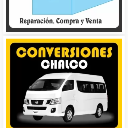
Autopartes Eléctricas
Avaluos
Balnearios
Bancos
Banquetes