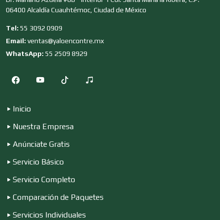
06400 Alcaldía Cuauhtémoc, Ciudad de México
Clubes Deportivos
Tel:
55 3092 0909
Email:
ventas@yaloencontre.mx
Cocinas Integrales
WhatsApp:
55 2509 8929
Combustibles y Lubricantes
Inicio
Nuestra Empresa
Compresores de aire
Anúnciate Gratis
Servicio Básico
Computadoras
Servicio Completo
Comparación de Paquetes
Conferencias Empresariales
Servicios Individuales