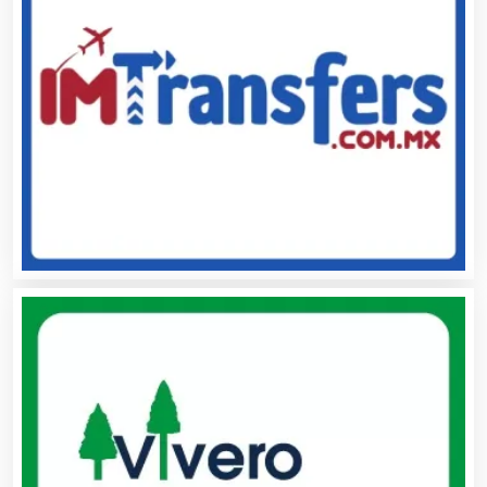
Alquiler de Trajes de Etiqueta
Alta Costura
Aluminio
Ambulancias
Análisis Clínicos
Análisis de Aguas