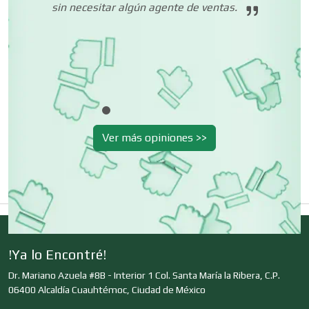
sin necesitar algún agente de ventas.
Centros Turísticos
Cerrajerías
Cibercafés
Ver más opiniones >>
Clínicas de Belleza
Clínicas de Rehabilitación
!Ya lo Encontré!
Dr. Mariano Azuela #8B - Interior 1 Col. Santa María la Ribera, C.P.
Clínicas y Hospitales
06400 Alcaldía Cuauhtémoc, Ciudad de México