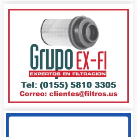
Albercas
Alimentos
Almacenaje
Alquiler de Autos
Alquiler de Equipos para Fiestas
Alquiler de Sillas y Mesas