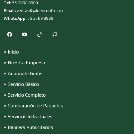
Tel:
55 3092 0909
Clubes Deportivos
Email:
ventas@yaloencontre.mx
WhatsApp:
55 2509 8929
Cocinas Integrales
Inicio
Combustibles y Lubricantes
Nuestra Empresa
Anúnciate Gratis
Compresores de aire
Servicio Básico
Servicio Completo
Computadoras
Comparación de Paquetes
Servicios Individuales
Conferencias Empresariales
Banners Publicitarios