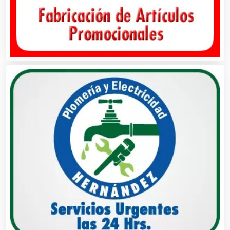
Autopartes Eléctricas
Avaluos
Balnearios
Bancos
Banquetes