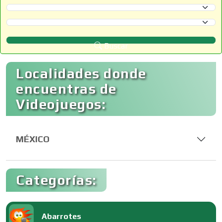
Selecciona un Estado
Selecciona un Municipio
Buscar
Localidades donde
encuentras de
Videojuegos:
MÉXICO
Categorías:
Abarrotes