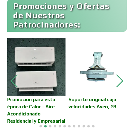
Buceo
Promociones y Ofertas
de Nuestros
Patrocinadores:
Cafeterías
Cajas de Ahorro
Cámaras de Comercio
Camiones para Fletes
Promoción para esta
Soporte original caja
B
época de Calor - Aire
velocidades Aveo, G3
C
Acondicionado
H
Cancelería de Aluminio
Residencial y Empresarial