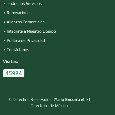
Todos los Servicios
Construcciones en General
Renovaciones
Alianzas Comerciales
Contadores
Intégrate a Nuestro Equipo
Política de Privacidad
Control de Plagas
Contáctanos
Visítas:
Conversiones Automotrices
45924
Copiadoras
©
Derechos Reservados
!Ya lo Encontré!
El
Directorio de México
Cortinas, Persianas y Alfombras