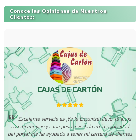
Capacitación
Conoce las Opiniones de Nuestros
Clientes:
Carnicerías
Carpinterías
Centros Comerciales
CAJAS DE CARTÓN
Centros de Espectáculos
Excelente servicio es ¡Ya lo Encontré! llevo 15 años
Centros de Nutrición
con mi anuncio y cada peso invertido en la publicidad
dan
del portal me ha ayudado a tener mi cartera de clientes