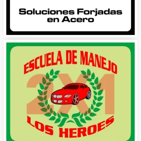
Autopartes Eléctricas
Avaluos
Balnearios
Bancos
Banquetes