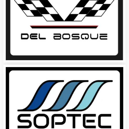
Asociaciones Empresariales
Audio, Sonido e Iluminación
Audios para Eventos
Autobuses
Automatización
Automóviles Nuevos y Usados