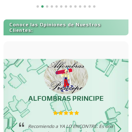
Capacitación
Conoce las Opiniones de Nuestros
Carnicerías
Clientes:
Carpinterías
Centros Comerciales
Centros de Espectáculos
ALFOMBRAS PRINCIPE
Centros de Nutrición
é!,
Recomiendo a YA LO ENCONTRÉ. Es una