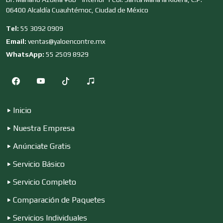
06400 Alcaldía Cuauhtémoc, Ciudad de México
Clubes Deportivos
Tel:
55 3092 0909
Email:
ventas@yaloencontre.mx
Cocinas Integrales
WhatsApp:
55 2509 8929
Combustibles y Lubricantes
Inicio
Nuestra Empresa
Compresores de aire
Anúnciate Gratis
Servicio Básico
Computadoras
Servicio Completo
Comparación de Paquetes
Conferencias Empresariales
Servicios Individuales