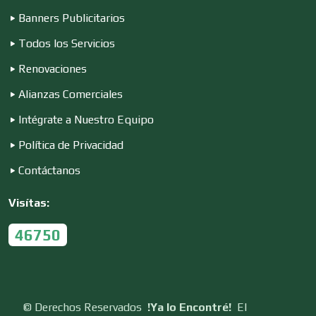
Banners Publicitarios
Construcciones en General
Todos los Servicios
Renovaciones
Contadores
Alianzas Comerciales
Intégrate a Nuestro Equipo
Control de Plagas
Política de Privacidad
Contáctanos
Conversiones Automotrices
Visítas:
46750
Copiadoras
Cortinas, Persianas y Alfombras
©
Derechos Reservados
!Ya lo Encontré!
El