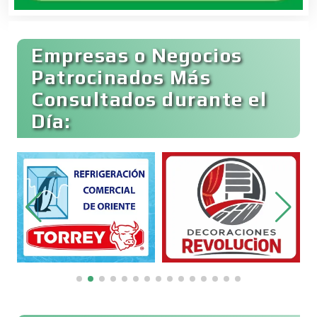
Bares y Cantinas
Empresas o Negocios
Basculas
Patrocinados Más
Consultados durante el
Bebidas
Día:
Belleza
Bordados y Estampados
Boutiques