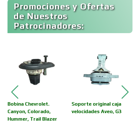
Buceo
Promociones y Ofertas
de Nuestros
Patrocinadores:
Cafeterías
Cajas de Ahorro
Cámaras de Comercio
Camiones para Fletes
Bobina Chevrolet.
Soporte original caja
V
Canyon, Colorado,
velocidades Aveo, G3
D
Hummer, Trail Blazer
E
Cancelería de Aluminio