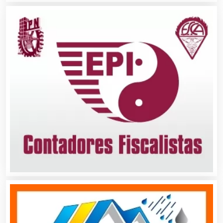
Albercas
Alimentos
Almacenaje
Alquiler de Autos
Alquiler de Equipos para Fiestas
Alquiler de Sillas y Mesas