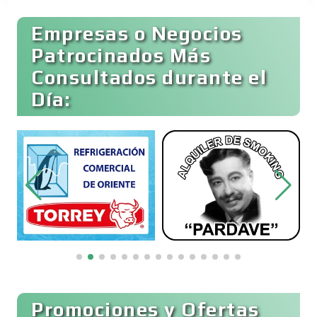
Empresas o Negocios
Basculas
Patrocinados Más
Consultados durante el
Bebidas
Día:
Belleza
Bordados y Estampados
Boutiques
Buceo
Promociones y Ofertas