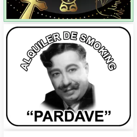
Agricultores
Agricultura y Ganadería
Agua Purificada
Aire Acondicionado
Alarmas
Albercas