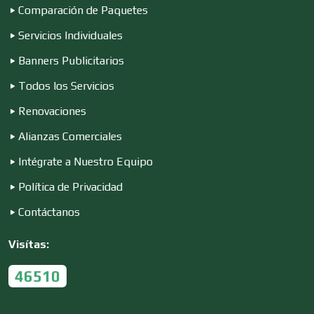
Construcciones en General
Comparación de Paquetes
Servicios Individuales
Contadores
Banners Publicitarios
Todos los Servicios
Renovaciones
Control de Plagas
Alianzas Comerciales
Intégrate a Nuestro Equipo
Conversiones Automotrices
Política de Privacidad
Contáctanos
Copiadoras
Visítas:
Cortinas, Persianas y Alfombras
46510