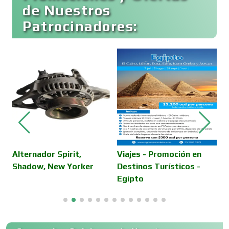
de Nuestros
Patrocinadores:
Cafeterías
Cajas de Ahorro
Cámaras de Comercio
Camiones para Fletes
Alternador Spirit,
Viajes - Promoción en
S
Shadow, New Yorker
Destinos Turísticos -
v
Egipto
Cancelería de Aluminio
Capacitación