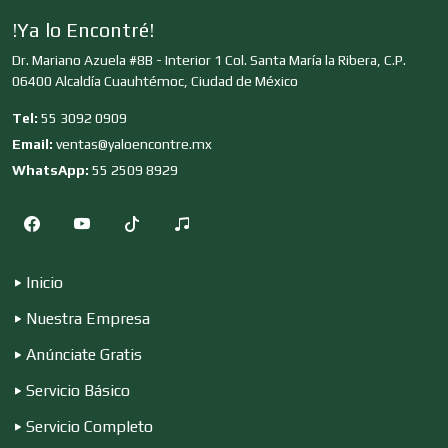
Clubes Deportivos
!Ya lo Encontré!
Dr. Mariano Azuela #8B - Interior 1 Col. Santa María la Ribera, C.P.
Cocinas Integrales
06400 Alcaldía Cuauhtémoc, Ciudad de México
Tel:
55 3092 0909
Email:
ventas@yaloencontre.mx
Combustibles y Lubricantes
WhatsApp:
55 2509 8929
Compresores de aire
Inicio
Computadoras
Nuestra Empresa
Anúnciate Gratis
Conferencias Empresariales
Servicio Básico
Servicio Completo