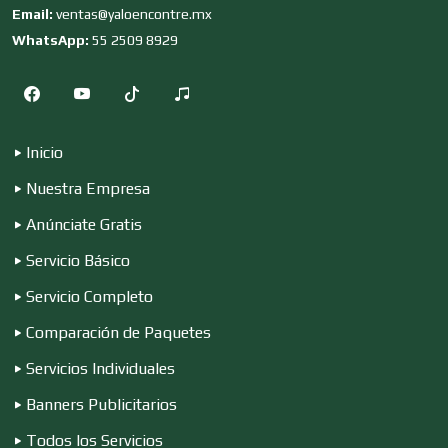
Email:
ventas@yaloencontre.mx
WhatsApp:
55 2509 8929
Compresores de aire
Computadoras
Inicio
Nuestra Empresa
Conferencias Empresariales
Anúnciate Gratis
Servicio Básico
Construcciones en General
Servicio Completo
Comparación de Paquetes
Contadores
Servicios Individuales
Banners Publicitarios
Control de Plagas
Todos los Servicios