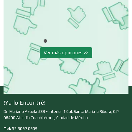
Clínicas de Belleza
Clínicas de Rehabilitación
Ver más opiniones >>
Clínicas y Hospitales
Clubes Deportivos
!Ya lo Encontré!
Cocinas Integrales
Dr. Mariano Azuela #8B - Interior 1 Col. Santa María la Ribera, C.P.
06400 Alcaldía Cuauhtémoc, Ciudad de México
Combustibles y Lubricantes
Tel:
55 3092 0909