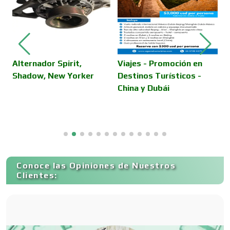
Cámaras de Comercio
Camiones para Fletes
Alternador Spirit,
Viajes - Promoción en
S
Shadow, New Yorker
Destinos Turísticos -
v
China y Dubái
Cancelería de Aluminio
Capacitación
Conoce las Opiniones de Nuestros
Carnicerías
Clientes:
Carpinterías