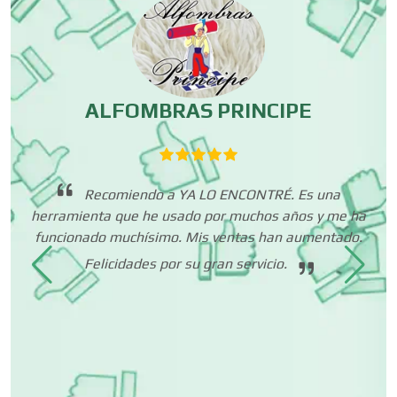
Centros Comerciales
Centros de Espectáculos
ALFOMBRAS PRINCIPE
C
Centros de Nutrición
ños
Recomiendo a YA LO ENCONTRÉ. Es una
ad
herramienta que he usado por muchos años y me ha
Centros Turísticos
tes
funcionado muchísimo. Mis ventas han aumentado.
Felicidades por su gran servicio.
co
Cerrajerías
mi
Cibercafés