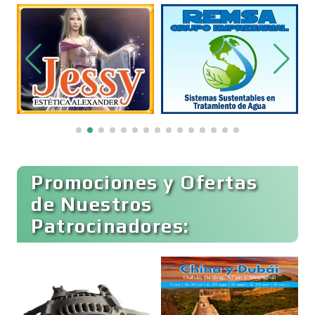
Belleza
Bordados y Estampados
Boutiques
Buceo
Promociones y Ofertas
de Nuestros
Patrocinadores:
Cafeterías
Cajas de Ahorro