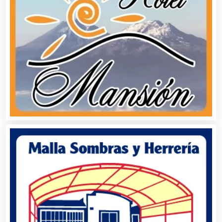
Agua Purificada
Aire Acondicionado
Alarmas
Albercas
Alimentos
Almacenaje