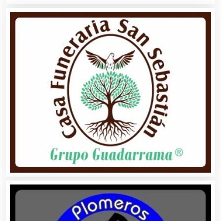
Audios para Eventos
Autobuses
Automatización
Automóviles Nuevos y Usados
Autopartes Eléctricas
Avaluos