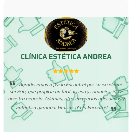
Carpinterías
Centros Comerciales
CLÍNICA ESTÉTICA ANDREA
Centros de Espectáculos
Agradecemos a ¡Ya lo Encontré! por su excelente
Centros de Nutrición
servicio, que propicia un fácil acceso y comunicación a
p
e
nuestro negocio. Además, ofrecen precios adecuados y
olo
auténtica garantía. Gracias ¡Ya lo Encontré!
Centros Turísticos
tán
na.