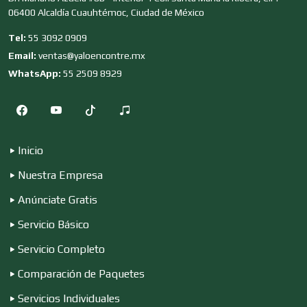
Cocinas Integrales
06400 Alcaldía Cuauhtémoc, Ciudad de México
Tel:
55 3092 0909
Email:
ventas@yaloencontre.mx
Combustibles y Lubricantes
WhatsApp:
55 2509 8929
Compresores de aire
Inicio
Computadoras
Nuestra Empresa
Anúnciate Gratis
Conferencias Empresariales
Servicio Básico
Servicio Completo
Construcciones en General
Comparación de Paquetes
Servicios Individuales