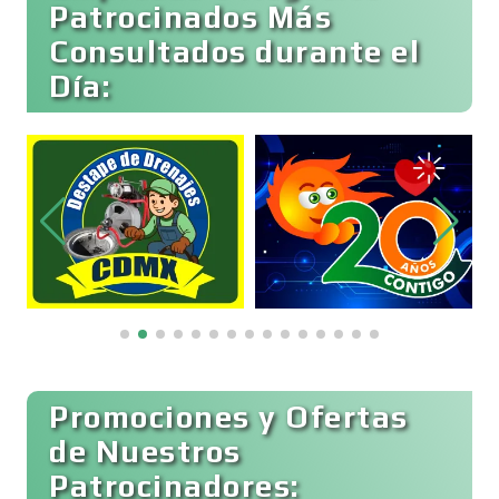
Patrocinados Más
Consultados durante el
Bebidas
Día:
Belleza
Bordados y Estampados
Boutiques
Buceo
Promociones y Ofertas
de Nuestros
Patrocinadores:
Cafeterías