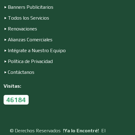
Contadores
Banners Publicitarios
Todos los Servicios
Renovaciones
Control de Plagas
Alianzas Comerciales
Intégrate a Nuestro Equipo
Conversiones Automotrices
Política de Privacidad
Contáctanos
Copiadoras
Visítas:
Cortinas, Persianas y Alfombras
46184
Cremerías y Salchichonerías
©
Derechos Reservados
!Ya lo Encontré!
El