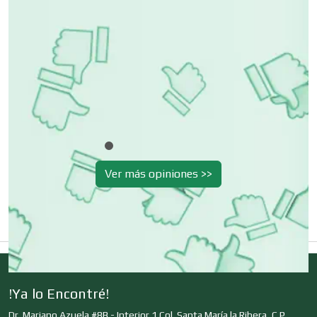
Cerrajerías
Cibercafés
Clínicas de Belleza
Clínicas de Rehabilitación
Ver más opiniones >>
Clínicas y Hospitales
Clubes Deportivos
!Ya lo Encontré!
Dr. Mariano Azuela #8B - Interior 1 Col. Santa María la Ribera, C.P.