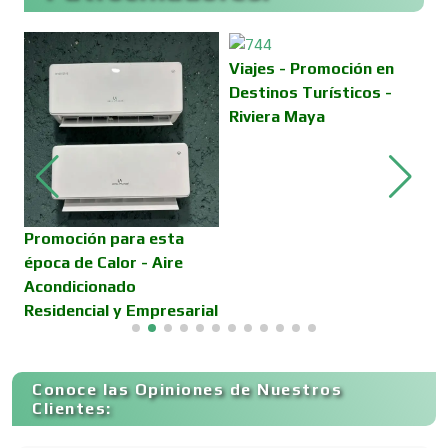
Cajas de Ahorro
Viajes - Promoción en
Destinos Turísticos -
Riviera Maya
Cámaras de Comercio
Camiones para Fletes
Promoción para esta
V
época de Calor - Aire
D
Acondicionado
C
Cancelería de Aluminio
Residencial y Empresarial
Capacitación
Conoce las Opiniones de Nuestros
Clientes:
Carnicerías