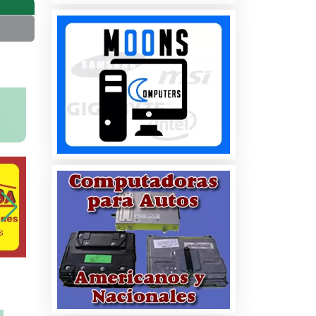
na
ados
les