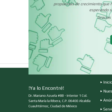
propuestas de crecimiento que h
esperando se
Cerrajerías
Gracias 
Clínicas de
Rehabilitación
Cocinas Integrales
Computadoras
Inici
Contadores
!Ya lo Encontré!
Nues
Dr. Mariano Azuela #8B - Interior 1 Col.
Anún
Santa María la Ribera, C.P. 06400 Alcaldía
Copiadoras
Cuauhtémoc, Ciudad de México
Servi