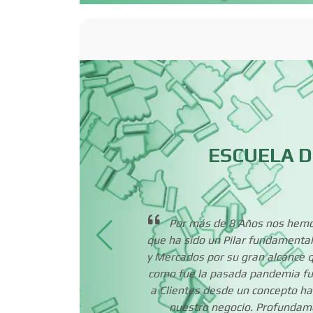
Basculas
Bordados y
Estampados
Cafeterías
ESCUELA D
Camiones para Fletes
os muy
Por más de 8 Años nos hemos
Carnicerías
poyo.
que ha sido un Pilar fundamental
y Mercados por su gran alcance q
como fue la pasada pandemia fu
Centros de
a Clientes desde un concepto ha
Espectáculos
nuestro negocio. Profundam