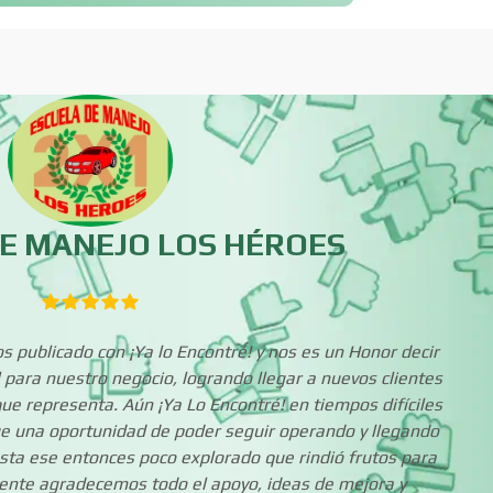
Bebidas
Belleza
Boutiques
Buceo
Cajas de Ahorro
Cámaras de Comer
E MANEJO LOS HÉROES
Cancelería de Aluminio
Capacitación
 publicado con ¡Ya lo Encontré! y nos es un Honor decir
Carpinterías
Centros Comercia
 para nuestro negocio, logrando llegar a nuevos clientes
ue representa. Aún ¡Ya Lo Encontré! en tiempos difíciles
e una oportunidad de poder seguir operando y llegando
sta ese entonces poco explorado que rindió frutos para
Centros de Nutrición
Centros Turístico
ente agradecemos todo el apoyo, ideas de mejora y