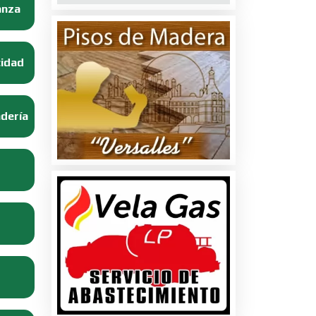
anza
cidad
adería