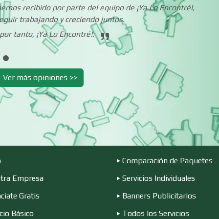
emos recibido por parte del equipo de ¡Ya Lo Encontré!,
guir trabajando y creciendo juntos.
Cibercafés
Clínicas de Belleza
por tanto, ¡Ya Lo Encontré!.
Clínicas y Hospitales
Clubes Deportivo
Ver más opiniones >>
Combustibles y
Compresores de a
Lubricantes
Conferencias
Construcciones e
Empresariales
General
o
Comparación de Paquetes
Conversiones
Control de Plagas
Automotrices
tra Empresa
Servicios Individuales
ciate Gratis
Banners Publicitarios
Cortinas, Persianas y
Cremerías y
Alfombras
Salchichonerías
cio Básico
Todos los Servicios