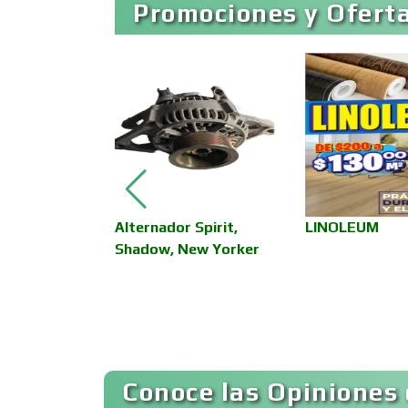
Promociones y Oferta
Artículos Publicitarios
Asesoría Fiscal
Asociaciones
Empresariales
E
Alternador Spirit,
LINOLEUM
Autobuses
URA PARA
Shadow, New Yorker
Autopartes Eléctricas
Bancos
Conoce las Opiniones 