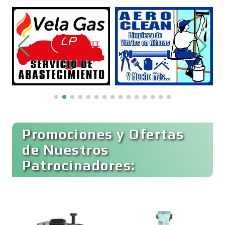
Belleza
Bordados y Estampados
Boutiques
Buceo
Promociones y Ofertas
de Nuestros
Patrocinadores:
Cafeterías
Cajas de Ahorro