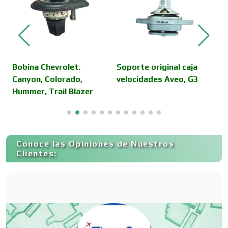
Cámaras de Comercio
Camiones para Fletes
Bobina Chevrolet.
Soporte original caja
A
Canyon, Colorado,
velocidades Aveo, G3
Hummer, Trail Blazer
Cancelería de Aluminio
Capacitación
Conoce las Opiniones de Nuestros
Clientes:
Carnicerías
Carpinterías