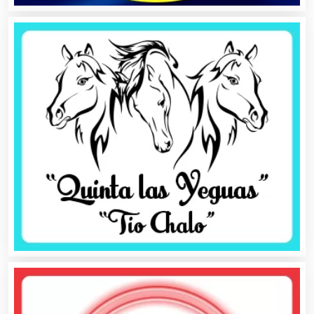
Audios para Eventos
Autobuses
Automatización
Automóviles Nuevos y Usados
Autopartes Eléctricas
Avaluos