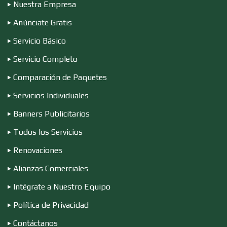
Nuestra Empresa
Anúnciate Gratis
Compresores de aire
Servicio Básico
Servicio Completo
Computadoras
Comparación de Paquetes
Servicios Individuales
Conferencias Empresariales
Banners Publicitarios
Todos los Servicios
Construcciones en General
Renovaciones
Alianzas Comerciales
Contadores
Intégrate a Nuestro Equipo
Política de Privacidad
Control de Plagas
Contáctanos