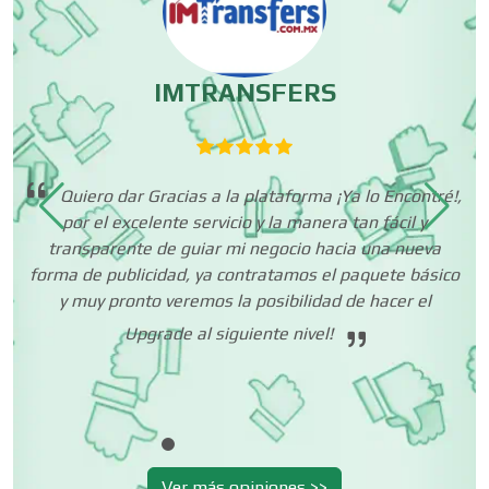
Centros Comerciales
IMTRANSFERS
Centros de Espectáculos
ños
Quiero dar Gracias a la plataforma ¡Ya lo Encontré!,
Centros de Nutrición
ad
por el excelente servicio y la manera tan fácil y
tes
transparente de guiar mi negocio hacia una nueva
forma de publicidad, ya contratamos el paquete básico
Centros Turísticos
y muy pronto veremos la posibilidad de hacer el
Upgrade al siguiente nivel!
Cerrajerías
ni
Cibercafés
Ver más opiniones >>