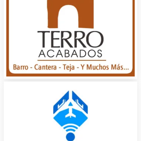
Agua Purificada
Aire Acondicionado
Alarmas
Albercas
Alimentos
Almacenaje