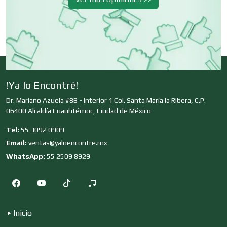
Clínicas de Belleza
Clínicas de Rehabilitación
!Ya lo Encontré!
Dr. Mariano Azuela #8B - Interior 1 Col. Santa María la Ribera, C.P.
Clínicas y Hospitales
06400 Alcaldía Cuauhtémoc, Ciudad de México
Tel:
55 3092 0909
Clubes Deportivos
Email:
ventas@yaloencontre.mx
WhatsApp:
55 2509 8929
Cocinas Integrales
Inicio
Combustibles y Lubricantes