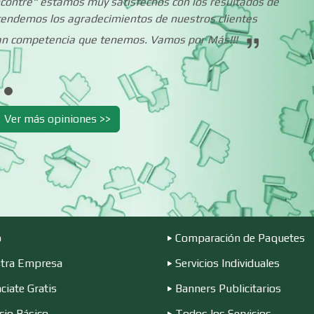
Encontré" estamos muy satisfechos con los resultados de
Carpinterías
Centros Comercia
xtendemos los agradecimientos de nuestros clientes
ran competencia que tenemos. Vamos por Más!!!
Centros de Nutrición
Centros Turístico
Ver más opiniones >>
Cibercafés
Clínicas de Belleza
Clínicas y Hospitales
Clubes Deportivo
Combustibles y
Compresores de a
Lubricantes
o
Comparación de Paquetes
tra Empresa
Servicios Individuales
Conferencias
Construcciones e
ciate Gratis
Banners Publicitarios
Empresariales
General
cio Básico
Todos los Servicios