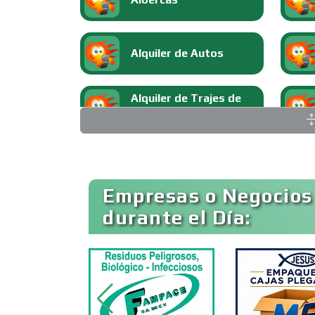
Alquiler de Autos
Alquiler de Trajes de
Etiqueta
Ambulancias
Empresas o Negocios
durante el Día:
Animadores de Eventos
Artes Gráficas