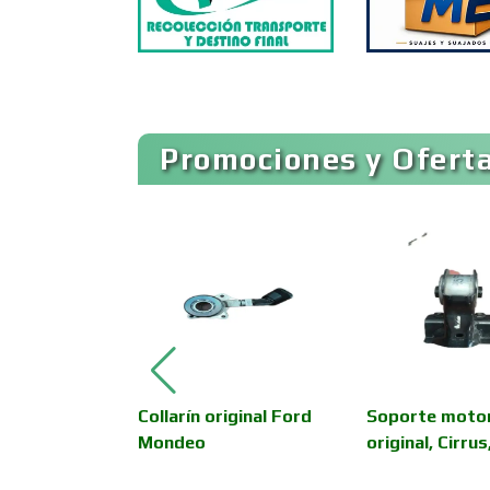
Artículos de Piel
Artículos para el Hogar
Promociones y Oferta
Artículos Publicitarios
Asesoría Fiscal
Asociaciones
Empresariales
superior
Collarín original Ford
Soporte moto
Autobuses
motor Ford
Mondeo
original, Cirru