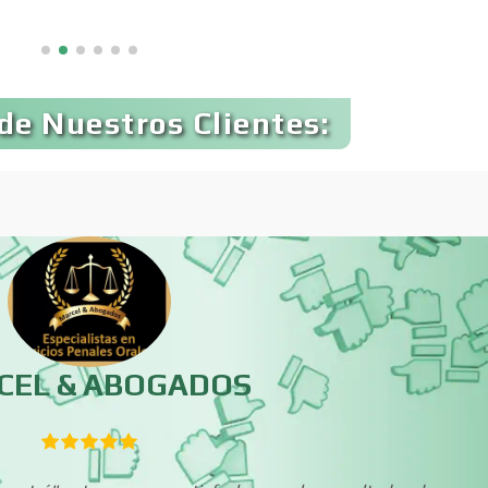
Avaluos
Balnearios
Banquetes
Bares y Cantinas
de Nuestros Clientes:
Bebidas
Belleza
Boutiques
Buceo
Cajas de Ahorro
Cámaras de Comer
CEL & ABOGADOS
Cancelería de Aluminio
Capacitación