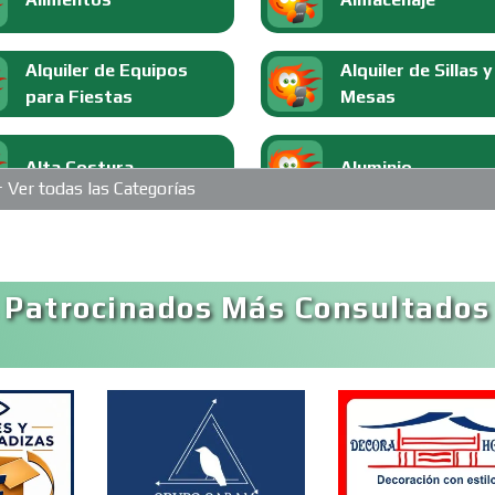
Alquiler de Equipos
Alquiler de Sillas y
para Fiestas
Mesas
Alta Costura
Aluminio
Ver todas las Categorías
Análisis Clínicos
Análisis de Aguas
 Patrocinados Más Consultados
Aparatos y Equipos
Arquitectos
Eléctricos
Artesanías
Artículos de Ofici