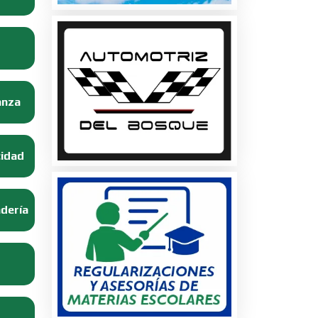
anza
cidad
adería