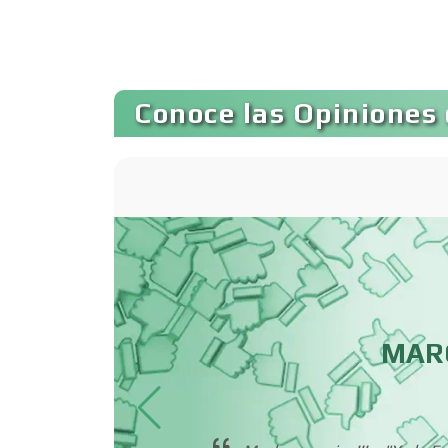
Autopartes Eléctricas
Bancos
Conoce las Opiniones 
Basculas
Bordados y
Estampados
Cafeterías
MAR
Camiones para Fletes