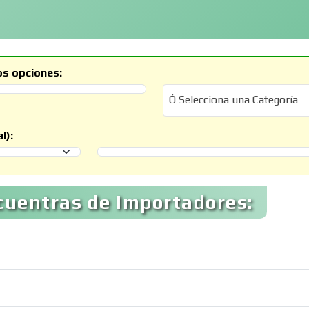
os opciones:
Ó Selecciona una Categoría
Ó Selecciona una Categoría
l):
Selecciona un Municipio
cuentras de Importadores: