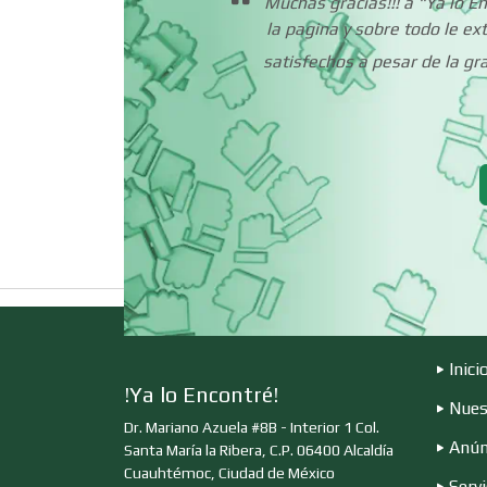
s años
Muchas gracias!!! a "Ya lo 
Carnicerías
ran
la pagina y sobre todo le e
satisfechos a pesar de la g
Centros de
Espectáculos
Cerrajerías
Clínicas de
Rehabilitación
Cocinas Integrales
Inici
!Ya lo Encontré!
Nues
Dr. Mariano Azuela #8B - Interior 1 Col.
Computadoras
Anún
Santa María la Ribera, C.P. 06400 Alcaldía
Cuauhtémoc, Ciudad de México
Servi