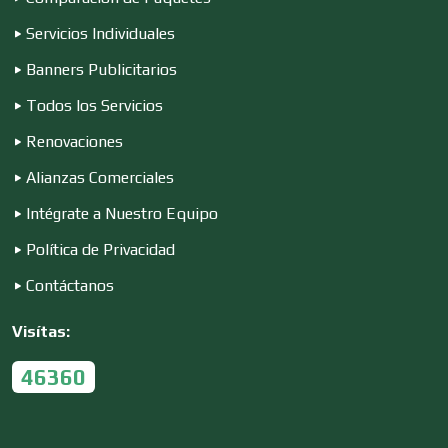
Servicios Individuales
Conferencias Empresariales
Banners Publicitarios
Todos los Servicios
Construcciones en General
Renovaciones
Alianzas Comerciales
Contadores
Intégrate a Nuestro Equipo
Política de Privacidad
Control de Plagas
Contáctanos
Visítas:
Conversiones Automotrices
46360
Copiadoras