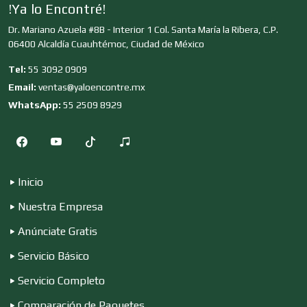
!Ya lo Encontré!
Dr. Mariano Azuela #8B - Interior 1 Col. Santa María la Ribera, C.P.
Clínicas y Hospitales
06400 Alcaldía Cuauhtémoc, Ciudad de México
Tel:
55 3092 0909
Clubes Deportivos
Email:
ventas@yaloencontre.mx
WhatsApp:
55 2509 8929
Cocinas Integrales
Inicio
Combustibles y Lubricantes
Nuestra Empresa
Anúnciate Gratis
Compresores de aire
Servicio Básico
Servicio Completo
Computadoras
Comparación de Paquetes