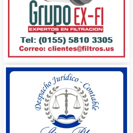
Automatización
Automóviles Nuevos y Usados
Autopartes Eléctricas
Avaluos
Balnearios
Bancos