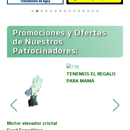
Boutiques
Buceo
Promociones y Ofertas
de Nuestros
Patrocinadores:
Cafeterías
Cajas de Ahorro
TENEMOS EL REGALO
PARA MAMÁ
Cámaras de Comercio
Camiones para Fletes
Motor elevador cristal
V