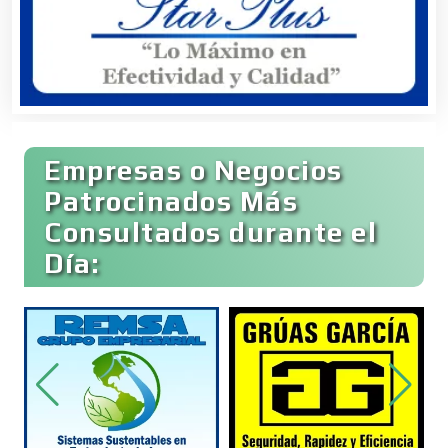
Banquetes
Bares y Cantinas
Empresas o Negocios
Basculas
Patrocinados Más
Consultados durante el
Bebidas
Día:
Belleza
Bordados y Estampados