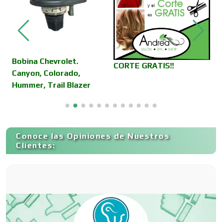
Cámaras de Comercio
Camiones para Fletes
Bobina Chevrolet.
P
CORTE GRATIS!!
Canyon, Colorado,
é
Hummer, Trail Blazer
A
Cancelería de Aluminio
R
Capacitación
Conoce las Opiniones de Nuestros
Clientes:
Carnicerías
Carpinterías