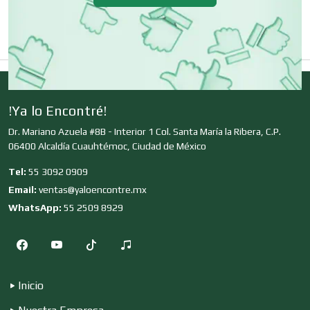
Clínicas de Belleza
Clínicas de Rehabilitación
!Ya lo Encontré!
Dr. Mariano Azuela #8B - Interior 1 Col. Santa María la Ribera, C.P.
Clínicas y Hospitales
06400 Alcaldía Cuauhtémoc, Ciudad de México
Tel:
55 3092 0909
Clubes Deportivos
Email:
ventas@yaloencontre.mx
WhatsApp:
55 2509 8929
Cocinas Integrales
Inicio
Combustibles y Lubricantes