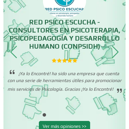
Centros Comerciales
r
RED PSICO ESCUCHA -
or
CONSULTORES EN PSICOTERAPIA,
Centros de Espectáculos
PSICOPEDAGOGÍA Y DESARROLLO
HUMANO (CONPSIDH)
Centros de Nutrición
ré!
¡Ya lo Encontré! ha sido una empresa que cuenta
Centros Turísticos
con una serie de herramientas útiles para promocionar
mis servicios de Psicología. Gracias ¡Ya lo Encontré!
Cerrajerías
Cibercafés
Ver más opiniones >>