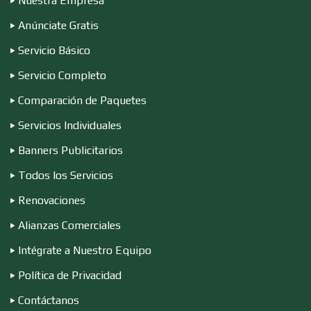
Nuestra Empresa
Anúnciate Gratis
Compresores de aire
Servicio Básico
Servicio Completo
Computadoras
Comparación de Paquetes
Servicios Individuales
Conferencias Empresariales
Banners Publicitarios
Todos los Servicios
Construcciones en General
Renovaciones
Alianzas Comerciales
Contadores
Intégrate a Nuestro Equipo
Política de Privacidad
Control de Plagas
Contáctanos