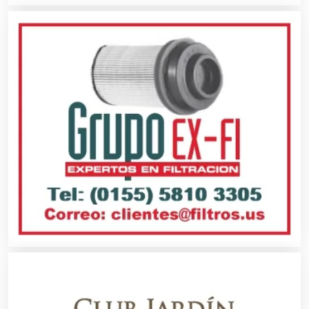
Audios para Eventos
Autobuses
Automatización
Automóviles Nuevos y Usados
Autopartes Eléctricas
Avaluos