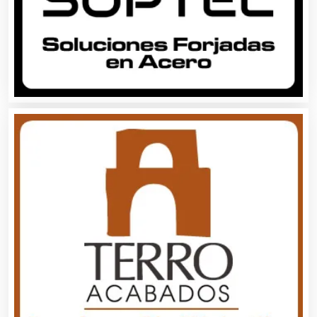
Alquiler de Autos
Alquiler de Equipos para Fiestas
Alquiler de Sillas y Mesas
Alquiler de Trajes de Etiqueta
Alta Costura
Aluminio