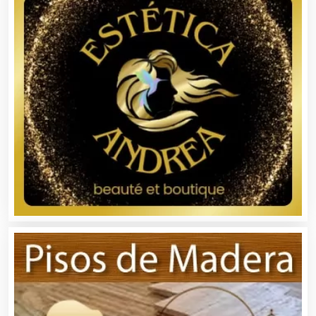
Artículos Publicitarios
Aseguradoras
Asesores Técnicos
Asesoría Fiscal
Asilos
Asociaciones Civiles