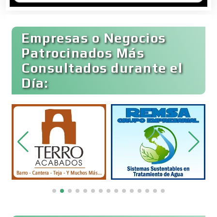
Bares y Cantinas
Empresas o Negocios
Basculas
Patrocinados Más
Consultados durante el
Bebidas
Día:
Belleza
Bordados y Estampados
Boutiques