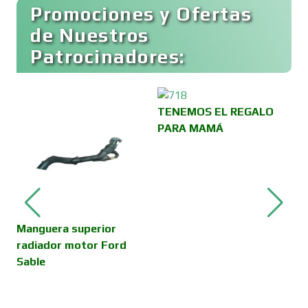
Buceo
Promociones y Ofertas
de Nuestros
Patrocinadores:
Cafeterías
Cajas de Ahorro
TENEMOS EL REGALO
PARA MAMÁ
Cámaras de Comercio
Camiones para Fletes
Manguera superior
V
radiador motor Ford
D
Sable
C
Cancelería de Aluminio
al