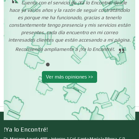
que
Cuento con el servicio de ¡Ya lo Encontré! desde
Centros Turísticos
ta
hace ya varios años y la razón de seguir contratándolo
 mí
es porque me ha funcionado, gracias a tenerlo
o.
constantemente tengo presencia y mis servicios están
Cerrajerías
presentes, cada día encuentro en mi correo
interesados clientes que están accesando a mi página.
Recomiendo ampliamente a ¡Ya lo Encontré!.
Cibercafés
Ver más opiniones >>
Clínicas de Belleza
Clínicas de Rehabilitación
Clínicas y Hospitales
!Ya lo Encontré!
Dr. Mariano Azuela #8B - Interior 1 Col. Santa María la Ribera, C.P.