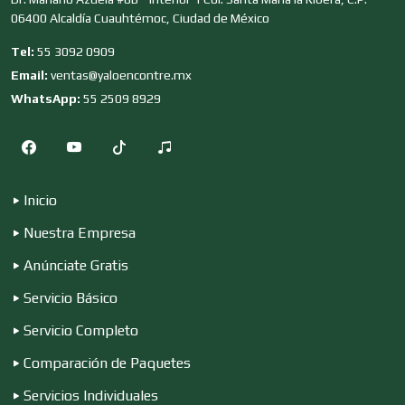
06400 Alcaldía Cuauhtémoc, Ciudad de México
Clubes Deportivos
Tel:
55 3092 0909
Email:
ventas@yaloencontre.mx
Cocinas Integrales
WhatsApp:
55 2509 8929
Combustibles y Lubricantes
Inicio
Nuestra Empresa
Compresores de aire
Anúnciate Gratis
Servicio Básico
Computadoras
Servicio Completo
Comparación de Paquetes
Conferencias Empresariales
Servicios Individuales