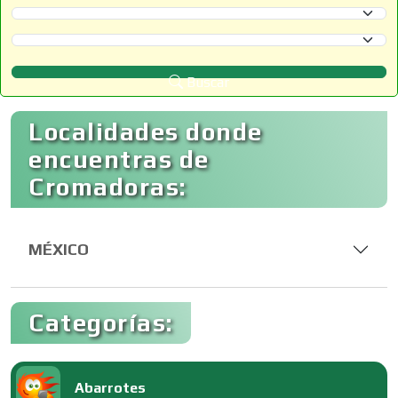
Selecciona un Estado
Selecciona un Municipio
Buscar
Localidades donde
encuentras de
Cromadoras:
MÉXICO
Categorías:
Abarrotes