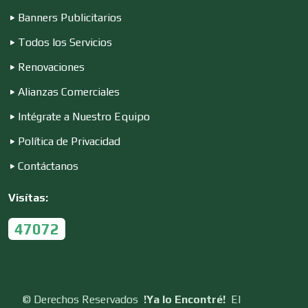
Banners Publicitarios
Construcciones en General
Todos los Servicios
Renovaciones
Contadores
Alianzas Comerciales
Intégrate a Nuestro Equipo
Control de Plagas
Política de Privacidad
Contáctanos
Conversiones Automotrices
Visítas:
47072
Copiadoras
Cortinas, Persianas y Alfombras
©
Derechos Reservados
!Ya lo Encontré!
El