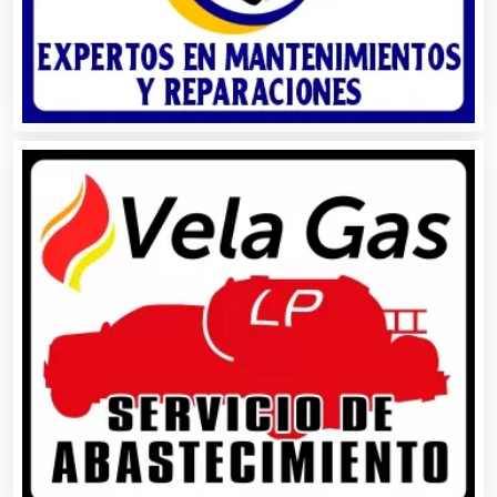
Autopartes Eléctricas
Avaluos
Balnearios
Bancos
Banquetes