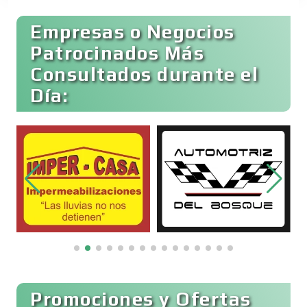
Empresas o Negocios
Basculas
Patrocinados Más
Consultados durante el
Bebidas
Día:
Belleza
Bordados y Estampados
Boutiques
Buceo
Promociones y Ofertas