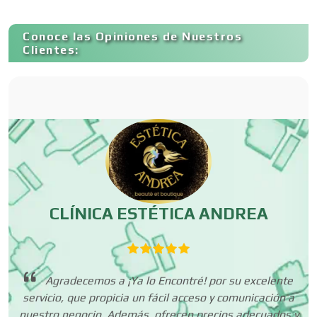
Conoce las Opiniones de Nuestros
Carnicerías
Clientes:
Carpinterías
Centros Comerciales
Centros de Espectáculos
CLÍNICA ESTÉTICA ANDREA
Centros de Nutrición
que
Agradecemos a ¡Ya lo Encontré! por su excelente
 me
servicio, que propicia un fácil acceso y comunicación a
Centros Turísticos
nuestro negocio. Además, ofrecen precios adecuados y
ha