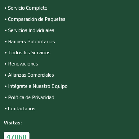
Construcciones en General
Servicio Completo
Comparación de Paquetes
Contadores
Servicios Individuales
Banners Publicitarios
Control de Plagas
Todos los Servicios
Renovaciones
Conversiones Automotrices
Alianzas Comerciales
Intégrate a Nuestro Equipo
Copiadoras
Política de Privacidad
Contáctanos
Cortinas, Persianas y Alfombras
Visítas:
47060