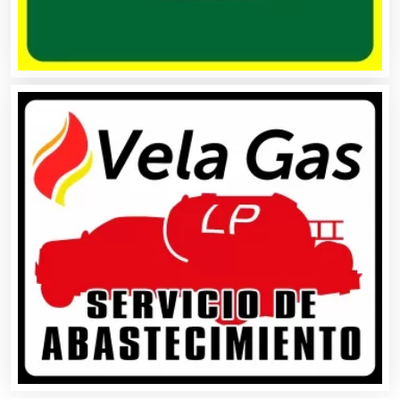
Autopartes Eléctricas
Avaluos
Balnearios
Bancos
Banquetes
Bares y Cantinas