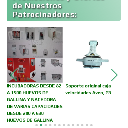
de Nuestros
Patrocinadores:
Cafeterías
Cajas de Ahorro
T
P
Cámaras de Comercio
Camiones para Fletes
INCUBADORAS DESDE 82
Soporte original caja
A 1500 HUEVOS DE
velocidades Aveo, G3
GALLINA Y NACEDORA
Cancelería de Aluminio
DE VARIAS CAPACIDADES
DESDE 280 A 630
HUEVOS DE GALLINA
Capacitación