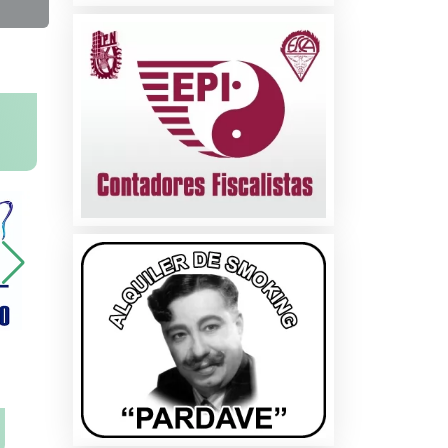
na
ados
les
s