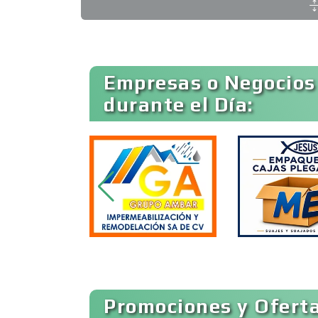
Etiqueta
Ambulancias
Empresas o Negocios
durante el Día:
Animadores de Eventos
Artes Gráficas
Artículos de Piel
Artículos para el Hogar
Promociones y Oferta
Artículos Publicitarios