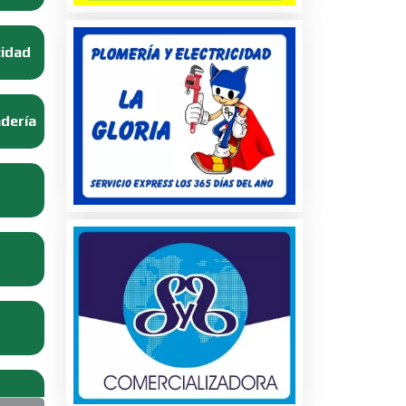
cidad
adería