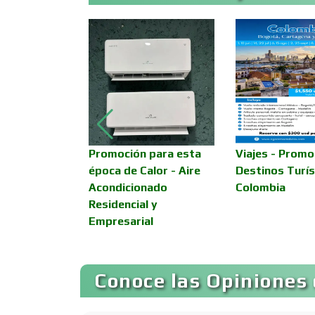
Asesoría Fiscal
Asociaciones
Empresariales
romoción en
Promoción para esta
Viajes - Promo
Autobuses
urísticos -
época de Calor - Aire
Destinos Turís
Acondicionado
Colombia
Residencial y
Autopartes Eléctricas
Empresarial
Bancos
Conoce las Opiniones 