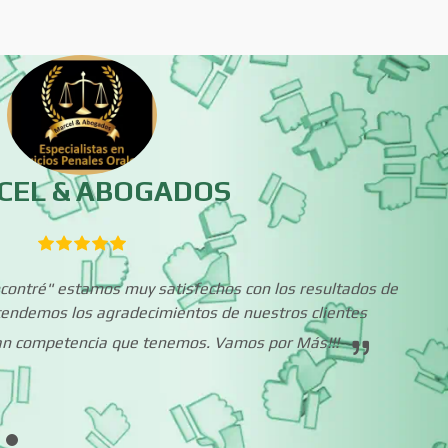
Bebidas
Belleza
Boutiques
Buceo
Cajas de Ahorro
Cámaras de Comer
CEL & ABOGADOS
Cancelería de Aluminio
Capacitación
Encontré" estamos muy satisfechos con los resultados de
Carpinterías
Centros Comercia
xtendemos los agradecimientos de nuestros clientes
ran competencia que tenemos. Vamos por Más!!!
Centros de Nutrición
Centros Turístico