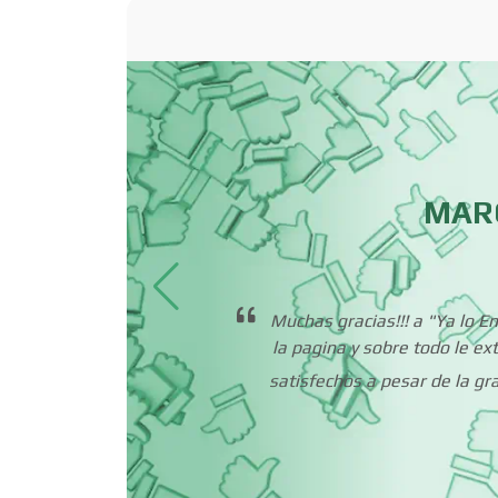
Basculas
Bordados y
Estampados
Cafeterías
MAR
Camiones para Fletes
ápido
Muchas gracias!!! a "Ya lo 
Carnicerías
do y
la pagina y sobre todo le e
cios.
satisfechos a pesar de la g
Centros de
Espectáculos