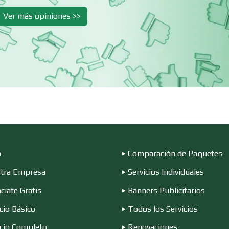
Cibercafés
Clínicas de Belleza
Ver más opiniones >>
Clínicas y Hospitales
Clubes Deportivo
Combustibles y
Compresores de a
Lubricantes
Conferencias
Construcciones e
Empresariales
General
o
Comparación de Paquetes
Conversiones
Control de Plagas
Automotrices
tra Empresa
Servicios Individuales
ciate Gratis
Banners Publicitarios
Cortinas, Persianas y
Cremerías y
Alfombras
Salchichonerías
cio Básico
Todos los Servicios
icio Completo
Renovaciones