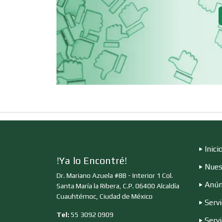
Cerrajerías
Clínicas de
Rehabilitación
Cocinas Integrales
Computadoras
Inici
Contadores
!Ya lo Encontré!
Nues
Dr. Mariano Azuela #8B - Interior 1 Col.
Anún
Santa María la Ribera, C.P. 06400 Alcaldía
Copiadoras
Cuauhtémoc, Ciudad de México
Servi
Tel:
55 3092 0909
Serv