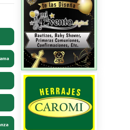
Dama
anza