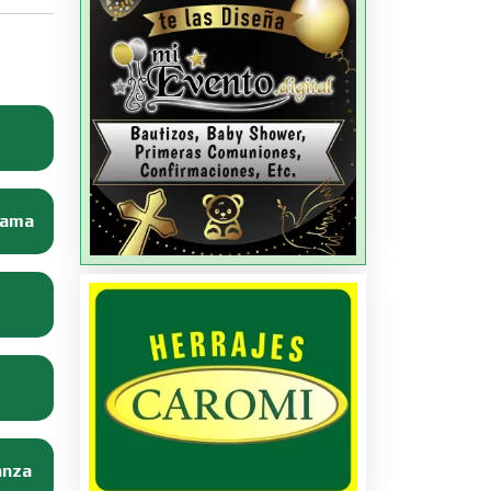
Dama
anza