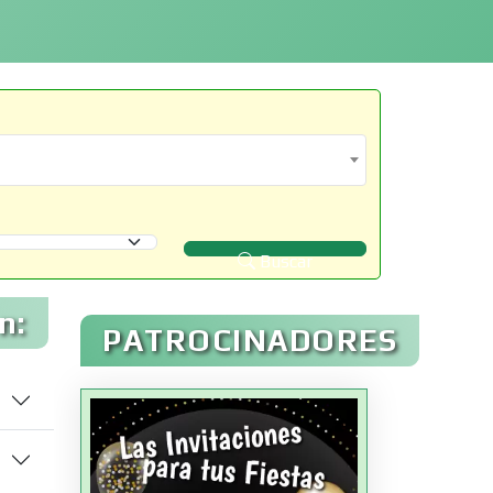
Buscar
n:
PATROCINADORES