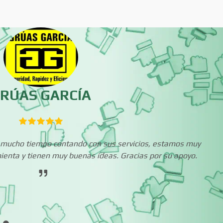
Bebidas
Belleza
Boutiques
Buceo
Cajas de Ahorro
Cámaras de Comer
RÚAS GARCÍA
Cancelería de Aluminio
Capacitación
s mucho tiempo contando con sus servicios, estamos muy
Carpinterías
Centros Comercia
enta y tienen muy buenas ideas. Gracias por su apoyo.
Centros de Nutrición
Centros Turístico