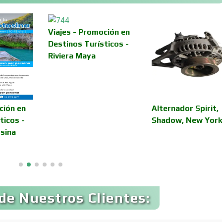
Viajes - Promoción en
Asilos
Asociaciones Civil
Destinos Turísticos -
Riviera Maya
Audio, Sonido e
Audios para Even
Iluminación
Automóviles Nuev
ción en
Alternador Spirit,
Automatización
Usados
ticos -
Shadow, New York
sina
Avaluos
Balnearios
Banquetes
Bares y Cantinas
de Nuestros Clientes: