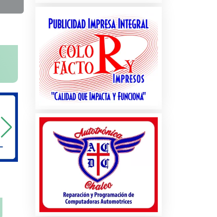
na
ados
les
s