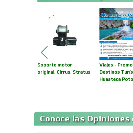
Asesoría Fiscal
Asociaciones
Empresariales
de Afinación
Soporte motor
Viajes - Promo
Autobuses
 Vehículos
original, Cirrus, Stratus
Destinos Turís
Huasteca Poto
Autopartes Eléctricas
Bancos
Conoce las Opiniones 