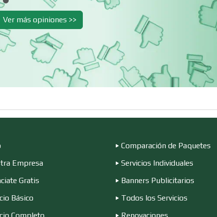
Cibercafés
Clínicas de Belleza
Ver más opiniones >>
Clínicas y Hospitales
Clubes Deportivo
Combustibles y
Compresores de a
Lubricantes
Conferencias
Construcciones e
Empresariales
General
o
Comparación de Paquetes
Conversiones
Control de Plagas
Automotrices
tra Empresa
Servicios Individuales
ciate Gratis
Banners Publicitarios
Cortinas, Persianas y
Cremerías y
Alfombras
Salchichonerías
cio Básico
Todos los Servicios
icio Completo
Renovaciones