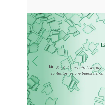
Basculas
Bordados y
Estampados
Cafeterías
GM Y
G
Camiones para Fletes
En ¡Ya lo encontré! Llevamo
Carnicerías
contentos, es una buena herrami
. No
os aún
 para
Centros de
Espectáculos