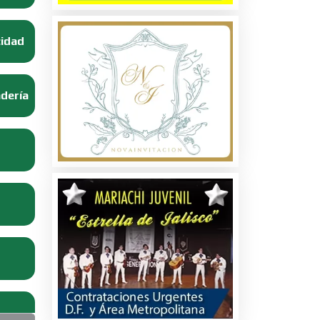
cidad
adería