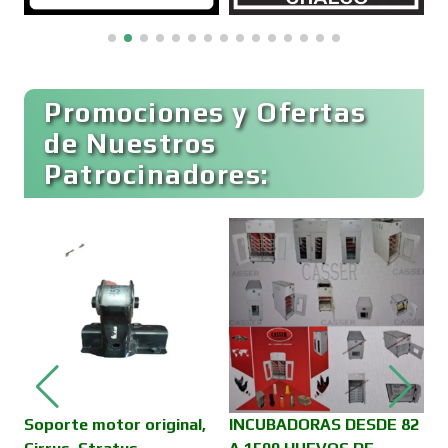
Boutiques
Buceo
Promociones y Ofertas
de Nuestros
Patrocinadores:
Cafeterías
Cajas de Ahorro
Cámaras de Comercio
Camiones para Fletes
Soporte motor original,
INCUBADORAS DESDE 82
V