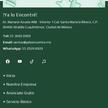
Clínicas y Hospitales
!Ya lo Encontré!
Dr. Mariano Azuela #8B - Interior 1 Col. Santa María la Ribera, C.P.
06400 Alcaldía Cuauhtémoc, Ciudad de México
Clubes Deportivos
Tel:
55 3092 0909
Email:
ventas@yaloencontre.mx
Cocinas Integrales
WhatsApp:
55 2509 8929
Combustibles y Lubricantes
Inicio
Nuestra Empresa
Compresores de aire
Anúnciate Gratis
Servicio Básico
Computadoras