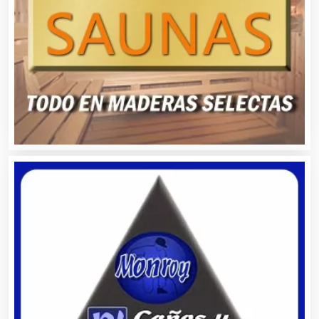
Automatización
Automóviles Nuevos y Usados
Autopartes Eléctricas
Avaluos
Balnearios
Bancos