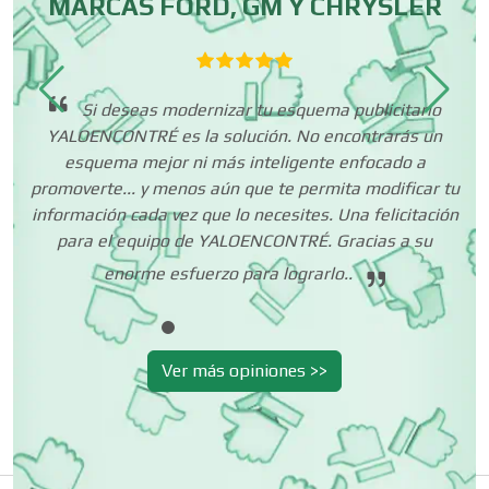
MARCAS FORD, GM Y CHRYSLER
Centros de Nutrición
ha
Si deseas modernizar tu esquema publicitario
Centros Turísticos
.
YALOENCONTRÉ es la solución. No encontrarás un
esquema mejor ni más inteligente enfocado a
promoverte... y menos aún que te permita modificar tu
Cerrajerías
información cada vez que lo necesites. Una felicitación
para el equipo de YALOENCONTRÉ. Gracias a su
enorme esfuerzo para lograrlo..
Cibercafés
Ver más opiniones >>
Clínicas de Belleza
Clínicas de Rehabilitación