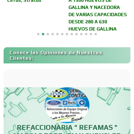
Cirrus, Stratus
A 1500 HUEVOS DE
D
GALLINA Y NACEDORA
C
Cancelería de Aluminio
DE VARIAS CAPACIDADES
DESDE 280 A 630
HUEVOS DE GALLINA
Capacitación
Conoce las Opiniones de Nuestros
Carnicerías
Clientes:
Carpinterías
Centros Comerciales
Centros de Espectáculos
REFACCIONARIA " REFAMAS "