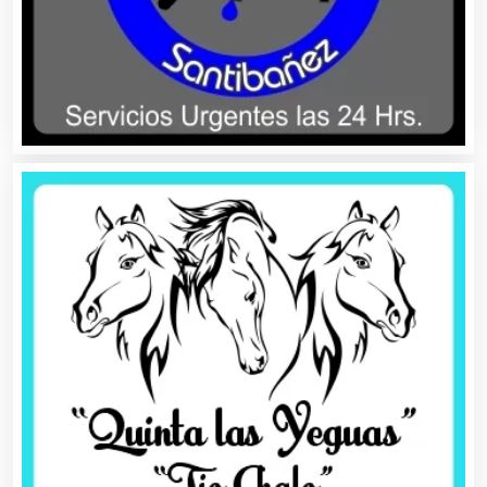
Automóviles Nuevos y Usados
Autopartes Eléctricas
Avaluos
Balnearios
Bancos
Banquetes