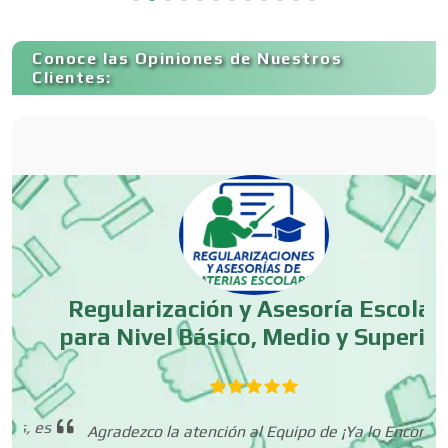
Capacitación
Conoce las Opiniones de Nuestros
Clientes:
Carnicerías
Carpinterías
Centros Comerciales
Regularización y Asesoría Escolar
para Nivel Básico, Medio y Superior
Centros de Espectáculos
Centros de Nutrición
 es
c
Agradezco la atención al Equipo de ¡Ya lo Encontré!