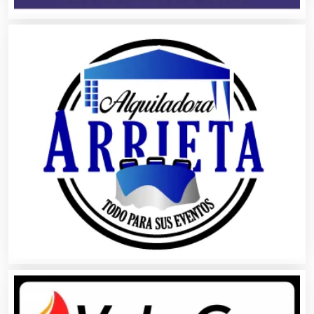
Albercas
Alimentos
Almacenaje
Alquiler de Autos
Alquiler de Equipos para Fiestas
Alquiler de Sillas y Mesas