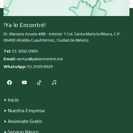
Clubes Deportivos
!Ya lo Encontré!
Dr. Mariano Azuela #8B - Interior 1 Col. Santa María la Ribera, C.P.
Cocinas Integrales
06400 Alcaldía Cuauhtémoc, Ciudad de México
Tel:
55 3092 0909
Email:
ventas@yaloencontre.mx
Combustibles y Lubricantes
WhatsApp:
55 2509 8929
Compresores de aire
Inicio
Computadoras
Nuestra Empresa
Anúnciate Gratis
Conferencias Empresariales
Servicio Básico