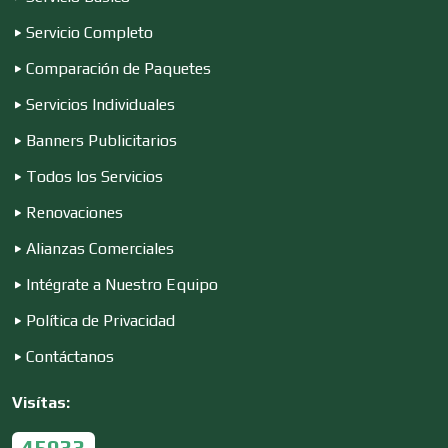
Servicio Completo
Construcciones en General
Comparación de Paquetes
Servicios Individuales
Contadores
Banners Publicitarios
Todos los Servicios
Renovaciones
Control de Plagas
Alianzas Comerciales
Intégrate a Nuestro Equipo
Conversiones Automotrices
Política de Privacidad
Contáctanos
Copiadoras
Visítas:
Cortinas, Persianas y Alfombras