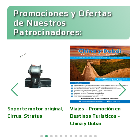
Buceo
Promociones y Ofertas
de Nuestros
Patrocinadores:
Cafeterías
Cajas de Ahorro
Cámaras de Comercio
Camiones para Fletes
Soporte motor original,
Viajes - Promoción en
V
Cirrus, Stratus
Destinos Turísticos -
D
China y Dubái
C
Cancelería de Aluminio