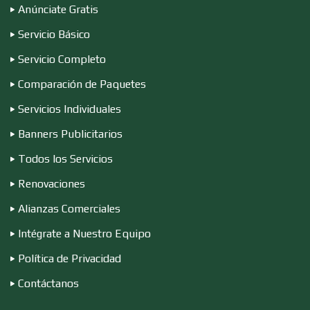
Anúnciate Gratis
Compresores de aire
Servicio Básico
Servicio Completo
Computadoras
Comparación de Paquetes
Servicios Individuales
Conferencias Empresariales
Banners Publicitarios
Todos los Servicios
Construcciones en General
Renovaciones
Alianzas Comerciales
Contadores
Intégrate a Nuestro Equipo
Política de Privacidad
Control de Plagas
Contáctanos