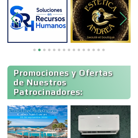
Bordados y Estampados
Boutiques
Buceo
Promociones y Ofertas
de Nuestros
Patrocinadores:
Cafeterías
Cajas de Ahorro