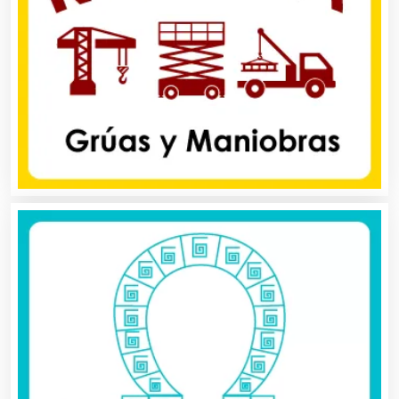
Agua Purificada
Aire Acondicionado
Alarmas
Albercas
Alimentos
Almacenaje