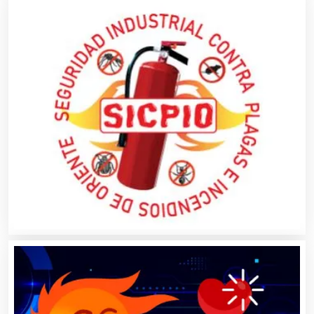
Autobuses
Automatización
Automóviles Nuevos y Usados
Autopartes Eléctricas
Avaluos
Balnearios