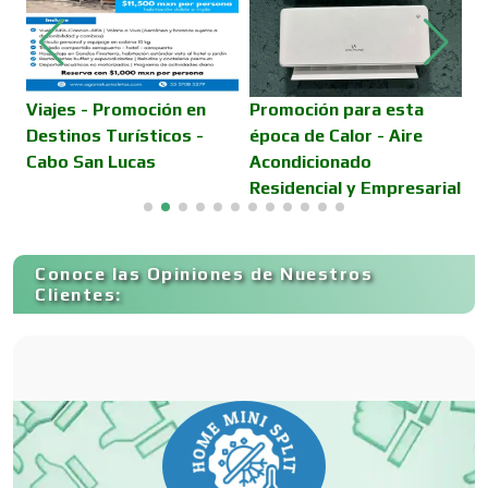
Cámaras de Comercio
Camiones para Fletes
Viajes - Promoción en
Promoción para esta
V
Destinos Turísticos -
época de Calor - Aire
D
Cabo San Lucas
Acondicionado
E
Cancelería de Aluminio
Residencial y Empresarial
Capacitación
Conoce las Opiniones de Nuestros
Clientes:
Carnicerías
Carpinterías