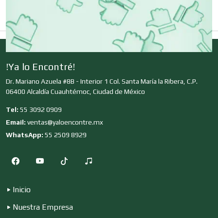
Clínicas de Belleza
Clínicas de Rehabilitación
!Ya lo Encontré!
Dr. Mariano Azuela #8B - Interior 1 Col. Santa María la Ribera, C.P.
Clínicas y Hospitales
06400 Alcaldía Cuauhtémoc, Ciudad de México
Tel:
55 3092 0909
Clubes Deportivos
Email:
ventas@yaloencontre.mx
WhatsApp:
55 2509 8929
Cocinas Integrales
Inicio
Combustibles y Lubricantes
Nuestra Empresa