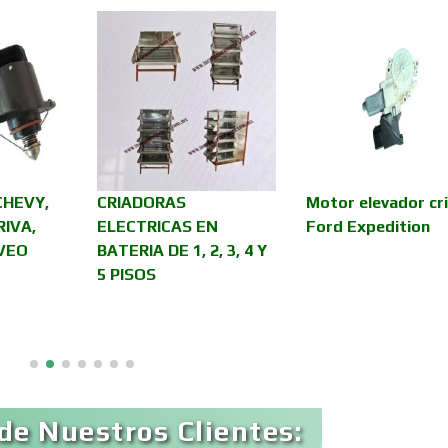
Asilos
Asociaciones Civil
Audio, Sonido e
Audios para Even
Iluminación
Automóviles Nuev
CHEVY,
CRIADORAS
Motor elevador cri
Automatización
Usados
RIVA,
ELECTRICAS EN
Ford Expedition
VEO
BATERIA DE 1, 2, 3, 4 Y
5 PISOS
Avaluos
Balnearios
Banquetes
Bares y Cantinas
de Nuestros Clientes:
Bebidas
Belleza