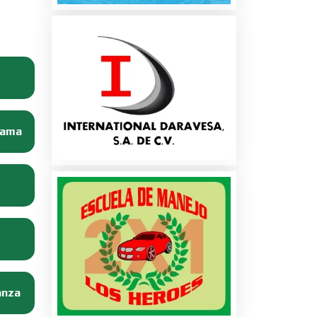
Dama
anza