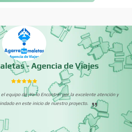
Boutiques
Buceo
Cajas de Ahorro
Cámaras de Comer
aletas - Agencia de Viajes
Cancelería de Aluminio
Capacitación
Carpinterías
Centros Comercia
 el equipo de ¡Ya lo Encontré! por la excelente atención y
indado en este inicio de nuestro proyecto.
Centros de Nutrición
Centros Turístico
Cibercafés
Clínicas de Belleza