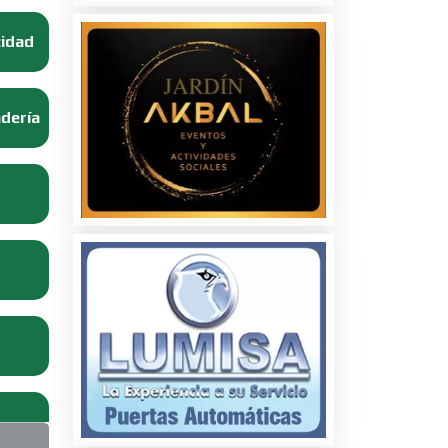
cidad
adería