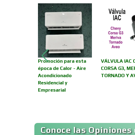
Asesoría Fiscal
Asociaciones
Empresariales
Promoción para esta
VÁLVULA IAC 
Autobuses
época de Calor - Aire
CORSA G3, ME
Acondicionado
TORNADO Y A
Residencial y
Autopartes Eléctricas
Empresarial
Bancos
Conoce las Opiniones 
Basculas