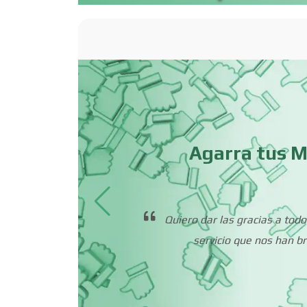
Bordados y
Estampados
Cafeterías
Agarra tus M
Camiones para Fletes
Carnicerías
presa
Quiero dar las gracias a todo
servicio que nos han br
Centros de
Espectáculos
Cerrajerías