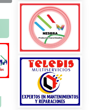
na
ados
les
s