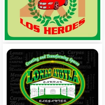
Automóviles Nuevos y Usados
Autopartes Eléctricas
Avaluos
Balnearios
Bancos