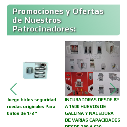
Promociones y Ofertas
Conferencias Empresariales
de Nuestros
Patrocinadores:
Construcciones en General
Contadores
Control de Plagas
Conversiones Automotrices
Juego birlos seguridad
INCUBADORAS DESDE 82
A
ruedas originales Para
A 1500 HUEVOS DE
birlos de 1/2 "
GALLINA Y NACEDORA
DE VARIAS CAPACIDADES
Copiadoras
DESDE 280 A 630