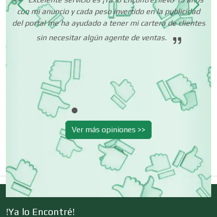
con mi anuncio y cada peso invertido en la publicidad
o
del portal me ha ayudado a tener mi cartera de clientes
n
Deportes
fo
sin necesitar algún agente de ventas.
 tu
ión
Depósitos Dentales
Dermatólogos
Ver más opiniones >>
Desarrollo de Software
Desperdicios Industriales
!Ya lo Encontré!
Dulcerías