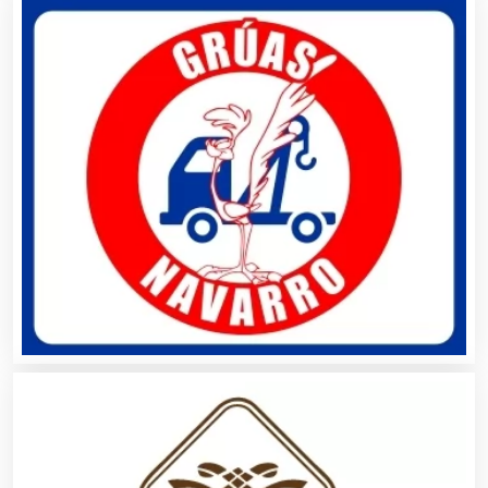
Boutiques
Buceo
Cafeterías
Cajas de Ahorro
Cámaras de Comercio
Camiones para Fletes