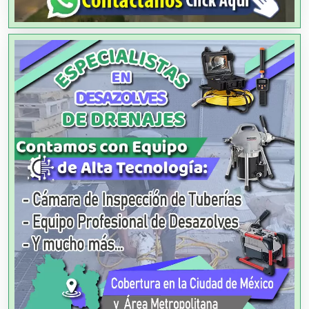
Alarmas
Albercas
Alimentos
Almacenaje
Alquiler de Autos
Alquiler de Equipos para Fiestas