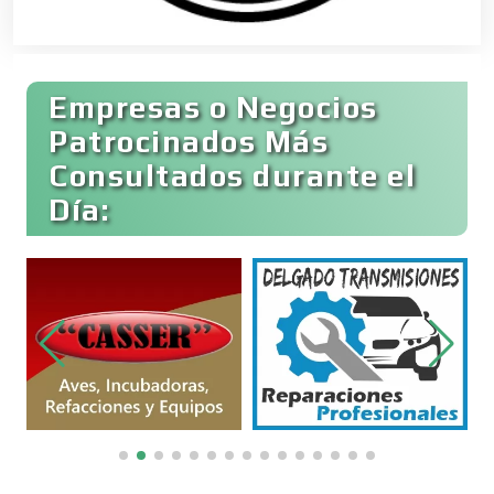
Clínicas y Hospitales
Empresas o Negocios
Clubes Deportivos
Patrocinados Más
Consultados durante el
Día:
Cocinas Integrales
Combustibles y Lubricantes
Compresores de aire
Computadoras