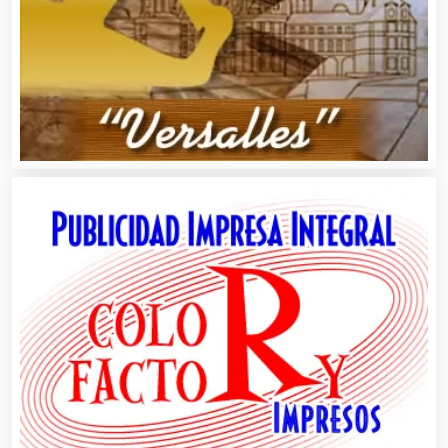
Alta Costura
Aluminio
Ambulancias
Análisis Clínicos
Análisis de Aguas
Animadores de Eventos