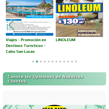
Energía Solar
Enfermedades de la Piel
Viajes - Promoción en
LINOLEUM
P
Destinos Turísticos -
M
Cabo San Lucas
Enfermeras
Envases y Empaques
Conoce las Opiniones de Nuestros
Clientes:
Equipos contra Incendios
Equipos de Oficina