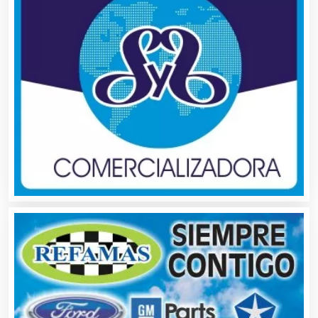
Bebidas
Belleza
Bordados y Estampados
Boutiques
Buceo
Cafeterías