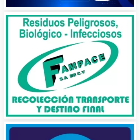
Avaluos
Balnearios
Bancos
Banquetes
Bares y Cantinas
Basculas