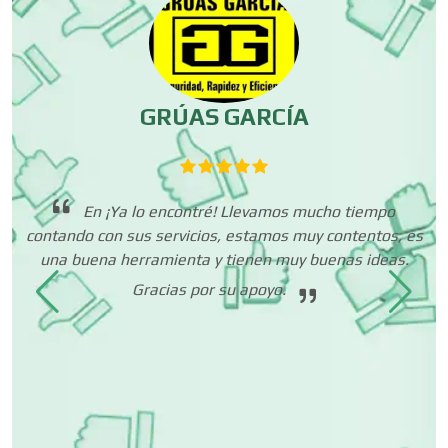
Equipos Médicos
ES
GRÚAS GARCÍA
Escuelas de Artes
 lo
En ¡Ya lo encontré! Llevamos mucho tiempo
Escuelas de Conducción
ar
contando con sus servicios, estamos muy contentos, es
p
 a
una buena herramienta y tienen muy buenas ideas.
ue
Gracias por su apoyo.
Escuelas de Gastronomía
es
 de
 un
Escuelas de Idiomas
dió