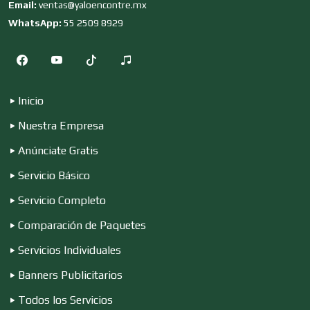
Email:
ventas@yaloencontre.mx
Estudios Fotográficos
WhatsApp:
55 2509 8929
Etiquetas
Inicio
Exhibidores y Mallas
Nuestra Empresa
Anúnciate Gratis
Exportadores
Servicio Básico
Servicio Completo
Extinguidores
Comparación de Paquetes
Servicios Individuales
Fabrica de Artículos Publicitarios
Banners Publicitarios
Todos los Servicios