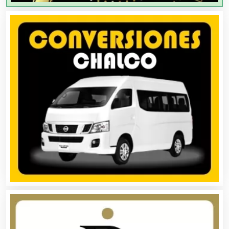
Agricultores
Agricultura y Ganadería
Agua Purificada
Aire Acondicionado
Alarmas
Albercas