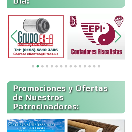
Día:
Electricidad y Plomería
Electrodomésticos
Electrónica
Elevadores y Ascensores
Promociones y Ofertas
de Nuestros
Patrocinadores:
Empaques y Embalajes
Empresas de Limpieza