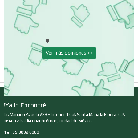
Escuelas de Manejo
r
uir
Escuelas de Masaje y Quiropráctica
Escuelas y Academias
Ver más opiniones >>
Estanterías
Estéticas
!Ya lo Encontré!
Dr. Mariano Azuela #8B - Interior 1 Col. Santa María la Ribera, C.P.
Estudios de Grabación
06400 Alcaldía Cuauhtémoc, Ciudad de México
Tel:
55 3092 0909