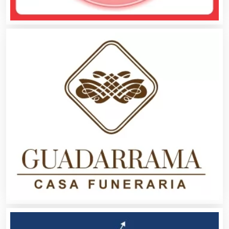
Cristalerías
Cromadoras
Decoración de Interiores
Dentistas
Deportes
Depósitos Dentales