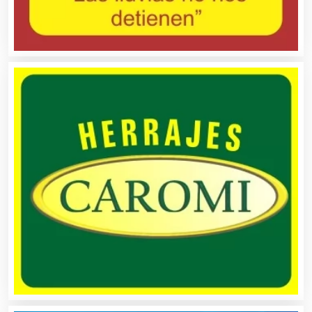
Alarmas
Albercas
Alimentos
Almacenaje
Alquiler de Autos
Alquiler de Equipos para Fiestas