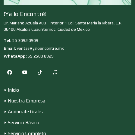
Clínicas y Hospitales
!Ya lo Encontré!
Dr. Mariano Azuela #8B - Interior 1 Col. Santa María la Ribera, C.P.
06400 Alcaldía Cuauhtémoc, Ciudad de México
Clubes Deportivos
Tel:
55 3092 0909
Email:
ventas@yaloencontre.mx
Cocinas Integrales
WhatsApp:
55 2509 8929
Combustibles y Lubricantes
Inicio
Nuestra Empresa
Compresores de aire
Anúnciate Gratis
Servicio Básico
Computadoras
Servicio Completo