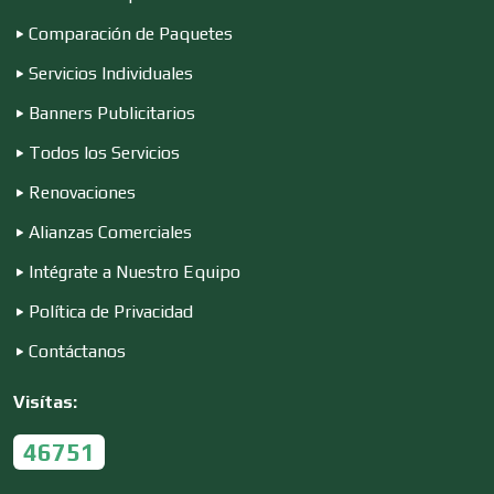
Comparación de Paquetes
Conferencias Empresariales
Servicios Individuales
Banners Publicitarios
Construcciones en General
Todos los Servicios
Renovaciones
Contadores
Alianzas Comerciales
Intégrate a Nuestro Equipo
Control de Plagas
Política de Privacidad
Contáctanos
Conversiones Automotrices
Visítas:
46751
Copiadoras