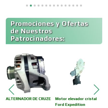
Boutiques
Buceo
Promociones y Ofertas
de Nuestros
Patrocinadores:
Cafeterías
Cajas de Ahorro
Cámaras de Comercio
Camiones para Fletes
ALTERNADOR DE CRUZE
Motor elevador cristal
V
Ford Expedition
D