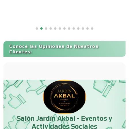
H
Cancelería de Aluminio
al
Capacitación
Conoce las Opiniones de Nuestros
Carnicerías
Clientes:
Carpinterías
Centros Comerciales
Centros de Espectáculos
Salón Jardín Akbal - Eventos y
A,
Actividades Sociales