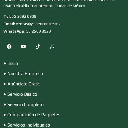
06400 Alcaldía Cuauhtémoc, Ciudad de México
Clubes Deportivos
Tel:
55 3092 0909
Email:
ventas@yaloencontre.mx
Cocinas Integrales
WhatsApp:
55 2509 8929
Combustibles y Lubricantes
Inicio
Nuestra Empresa
Compresores de aire
Anúnciate Gratis
Servicio Básico
Computadoras
Servicio Completo
Comparación de Paquetes
Conferencias Empresariales
Servicios Individuales