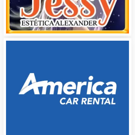
Autopartes Eléctricas
Avaluos
Balnearios
Bancos
Banquetes