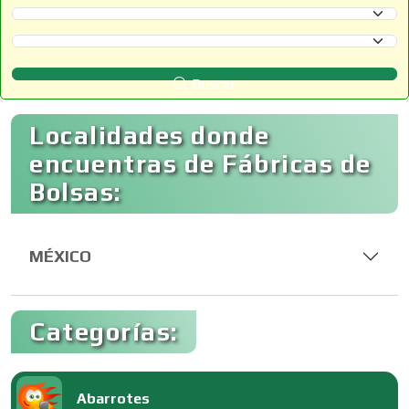
Selecciona un Estado
Selecciona un Municipio
Buscar
Localidades donde
encuentras de Fábricas de
Bolsas:
MÉXICO
Categorías:
Abarrotes