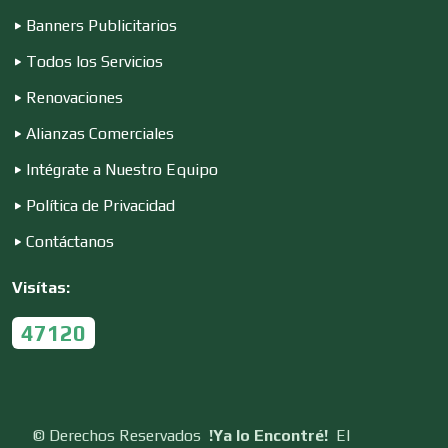
Banners Publicitarios
Construcciones en General
Todos los Servicios
Renovaciones
Contadores
Alianzas Comerciales
Intégrate a Nuestro Equipo
Control de Plagas
Política de Privacidad
Contáctanos
Conversiones Automotrices
Visítas:
47120
Copiadoras
Cortinas, Persianas y Alfombras
©
Derechos Reservados
!Ya lo Encontré!
El