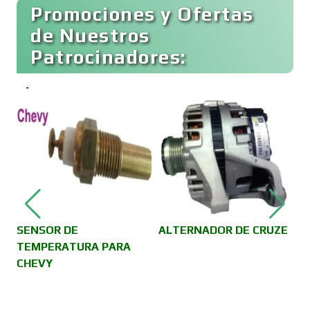
Buceo
Promociones y Ofertas
de Nuestros
Patrocinadores:
Cafeterías
Cajas de Ahorro
Cámaras de Comercio
Camiones para Fletes
SENSOR DE
ALTERNADOR DE CRUZE
C
TEMPERATURA PARA
CHEVY
Cancelería de Aluminio