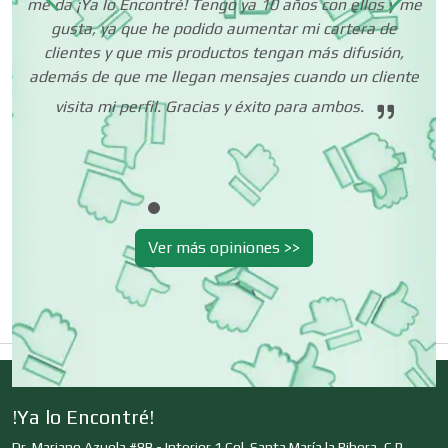
me da ¡Ya lo Encontré! Tengo ya 10 años con ellos y me
Centros Turísticos
gusta, ya que he podido aumentar mi cartera de
i
ha
clientes y que mis productos tengan más difusión,
además de que me llegan mensajes cuando un cliente
co
Cerrajerías
visita mi perfil. Gracias y éxito para ambos.
in
Cibercafés
Ver más opiniones >>
Clínicas de Belleza
Clínicas de Rehabilitación
Clínicas y Hospitales
!Ya lo Encontré!
Dr. Mariano Azuela #8B - Interior 1 Col. Santa María la Ribera, C.P.