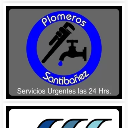
Albercas
Alimentos
Almacenaje
Alquiler de Autos
Alquiler de Equipos para Fiestas
Alquiler de Sillas y Mesas