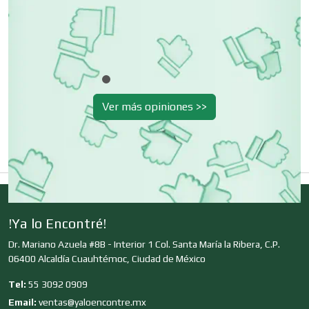
Cerrajerías
Cibercafés
Ver más opiniones >>
Clínicas de Belleza
Clínicas de Rehabilitación
Clínicas y Hospitales
!Ya lo Encontré!
Dr. Mariano Azuela #8B - Interior 1 Col. Santa María la Ribera, C.P.
06400 Alcaldía Cuauhtémoc, Ciudad de México
Clubes Deportivos
Tel:
55 3092 0909
Email:
ventas@yaloencontre.mx