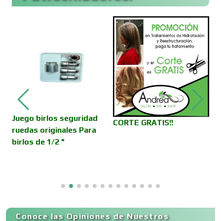
Cajas de Ahorro
T
P
Cámaras de Comercio
Camiones para Fletes
Juego birlos seguridad
CORTE GRATIS!!
ruedas originales Para
birlos de 1/2 "
Cancelería de Aluminio
Capacitación
Conoce las Opiniones de Nuestros
Carnicerías