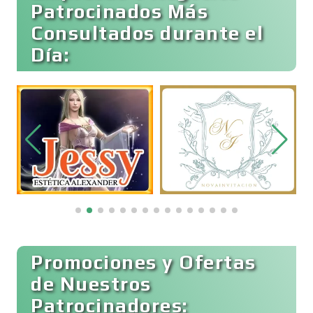
Patrocinados Más
Consultados durante el
Bebidas
Día:
Belleza
Bordados y Estampados
Boutiques
Buceo
Promociones y Ofertas
de Nuestros
Patrocinadores:
Cafeterías