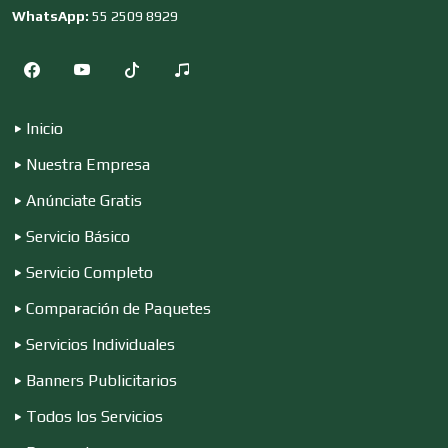
Cocinas Integrales
WhatsApp:
55 2509 8929
Combustibles y Lubricantes
Inicio
Nuestra Empresa
Compresores de aire
Anúnciate Gratis
Servicio Básico
Computadoras
Servicio Completo
Comparación de Paquetes
Conferencias Empresariales
Servicios Individuales
Banners Publicitarios
Construcciones en General
Todos los Servicios