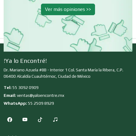
Ver más opiniones >>
Clínicas de Belleza
Clínicas de Rehabilitación
Clínicas y Hospitales
!Ya lo Encontré!
Dr. Mariano Azuela #8B - Interior 1 Col. Santa María la Ribera, C.P.
06400 Alcaldía Cuauhtémoc, Ciudad de México
Clubes Deportivos
Tel:
55 3092 0909
Email:
ventas@yaloencontre.mx
Cocinas Integrales
WhatsApp:
55 2509 8929
Combustibles y Lubricantes