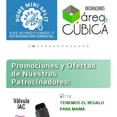
Belleza
Bordados y Estampados
Boutiques
Buceo
Promociones y Ofertas
de Nuestros
Patrocinadores:
Cafeterías
Cajas de Ahorro
TENEMOS EL REGALO
PARA MAMÁ