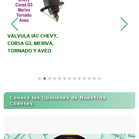
Cámaras de Comercio
Camiones para Fletes
,
VÁLVULA IAC CHEVY,
A
CORSA G3, MERIVA,
S
TORNADO Y AVEO
Cancelería de Aluminio
Capacitación
Conoce las Opiniones de Nuestros
Carnicerías
Clientes:
Carpinterías