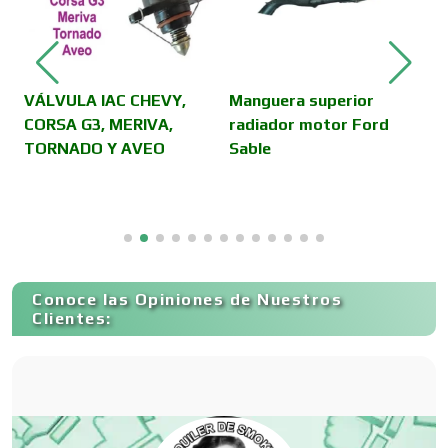
Cámaras de Comercio
Camiones para Fletes
VÁLVULA IAC CHEVY,
Manguera superior
J
CORSA G3, MERIVA,
radiador motor Ford
r
TORNADO Y AVEO
Sable
b
Cancelería de Aluminio
Capacitación
Conoce las Opiniones de Nuestros
Carnicerías
Clientes:
Carpinterías