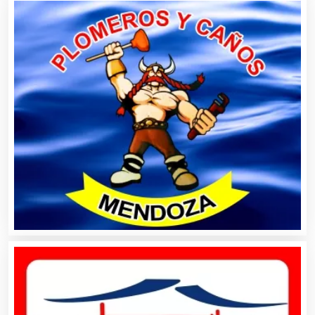
Autobuses
Automatización
Automóviles Nuevos y Usados
Autopartes Eléctricas
Avaluos
Balnearios