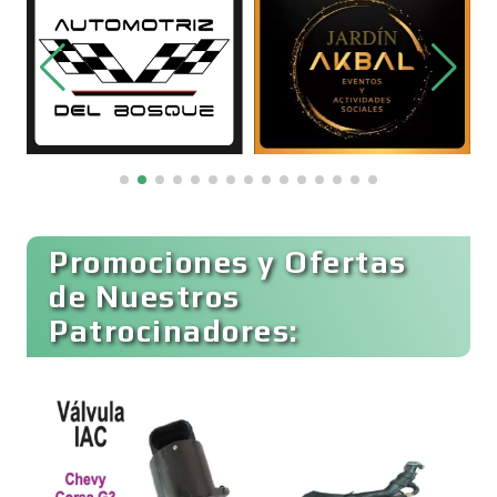
Bordados y Estampados
Boutiques
Buceo
Promociones y Ofertas
de Nuestros
Patrocinadores:
Cafeterías
Cajas de Ahorro