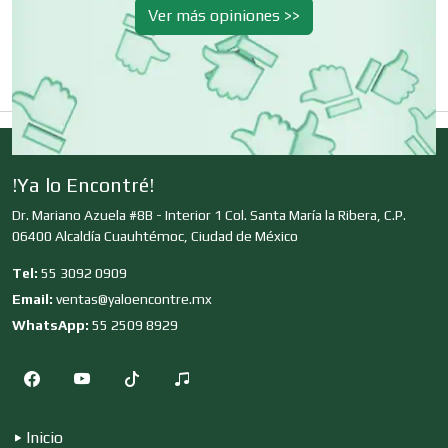
Ver más opiniones >>
Clínicas de Belleza
Clínicas de Rehabilitación
Clínicas y Hospitales
!Ya lo Encontré!
Dr. Mariano Azuela #8B - Interior 1 Col. Santa María la Ribera, C.P.
06400 Alcaldía Cuauhtémoc, Ciudad de México
Clubes Deportivos
Tel:
55 3092 0909
Email:
ventas@yaloencontre.mx
Cocinas Integrales
WhatsApp:
55 2509 8929
Combustibles y Lubricantes
Inicio