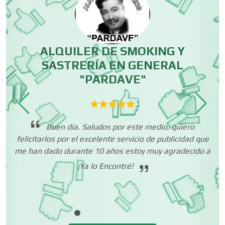
Centros Comerciales
Centros de Espectáculos
ALQUILER DE SMOKING Y
SASTRERÍA EN GENERAL
"PARDAVE"
Centros de Nutrición
lo
Centros Turísticos
t
os
Buen día. Saludos por este medio, quiero
c
felicitarlos por el excelente servicio de publicidad que
me han dado durante 10 años estoy muy agradecido a
Cerrajerías
¡Ya lo Encontré!
Cibercafés