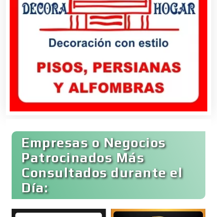
Bancos
Banquetes
Bares y Cantinas
Empresas o Negocios
Basculas
Patrocinados Más
Consultados durante el
Bebidas
Día:
Belleza