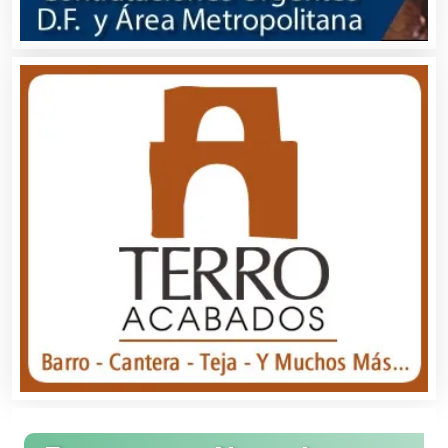
Avaluos
Balnearios
Bancos
Banquetes
Bares y Cantinas