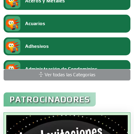
Aceros y Metales
Acuarios
Adhesivos
Administración de Condominios
Ver todas las Categorías
Administración de Empresas
PATROCINADORES
Agencias Aduanales