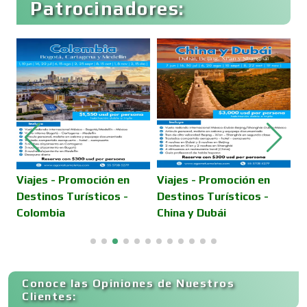
Patrocinadores:
Cafeterías
Cajas de Ahorro
Cámaras de Comercio
Camiones para Fletes
Viajes - Promoción en
Viajes - Promoción en
V
Destinos Turísticos -
Destinos Turísticos -
C
Colombia
China y Dubái
T
Cancelería de Aluminio
Capacitación
Conoce las Opiniones de Nuestros
Clientes: