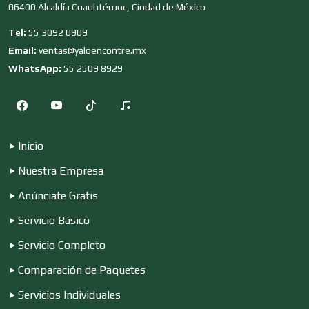
06400 Alcaldía Cuauhtémoc, Ciudad de México
Tel:
55 3092 0909
Clubes Deportivos
Email:
ventas@yaloencontre.mx
WhatsApp:
55 2509 8929
Cocinas Integrales
Inicio
Combustibles y Lubricantes
Nuestra Empresa
Anúnciate Gratis
Compresores de aire
Servicio Básico
Servicio Completo
Computadoras
Comparación de Paquetes
Servicios Individuales