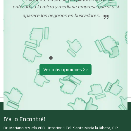
ta
enfocada a la micro y mediana empresa que si o si
 mí
aparece los negocios en buscadores.
Centros Turísticos
o.
Cerrajerías
Cibercafés
Ver más opiniones >>
Clínicas de Belleza
Clínicas de Rehabilitación
!Ya lo Encontré!
Dr. Mariano Azuela #8B - Interior 1 Col. Santa María la Ribera, C.P.
Clínicas y Hospitales