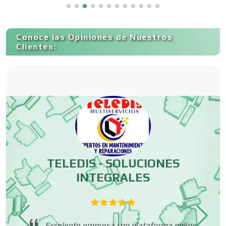
Capacitación
Conoce las Opiniones de Nuestros
Clientes:
Carnicerías
Carpinterías
Centros Comerciales
TELEDIS - SOLUCIONES
INTEGRALES
Centros de Espectáculos
Centros de Nutrición
que
Excelente empresa con plataforma online