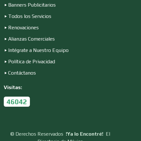
Conferencias Empresariales
Banners Publicitarios
Todos los Servicios
Construcciones en General
Renovaciones
Alianzas Comerciales
Contadores
Intégrate a Nuestro Equipo
Política de Privacidad
Control de Plagas
Contáctanos
Visítas:
Conversiones Automotrices
46042
Copiadoras
©
Derechos Reservados
!Ya lo Encontré!
El