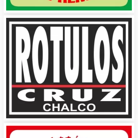
Albercas
Alimentos
Almacenaje
Alquiler de Autos
Alquiler de Equipos para Fiestas
Alquiler de Sillas y Mesas