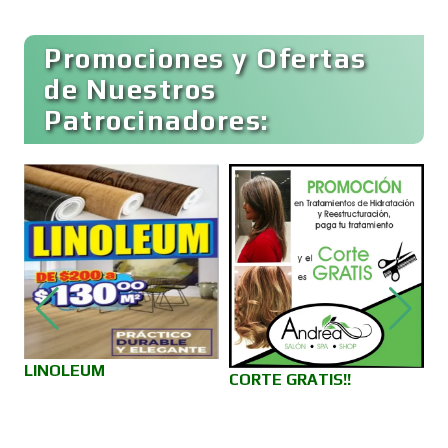
Buceo
Promociones y Ofertas
de Nuestros
Patrocinadores:
Cafeterías
Cajas de Ahorro
Cámaras de Comercio
Camiones para Fletes
LINOLEUM
S
CORTE GRATIS!!
v
Cancelería de Aluminio