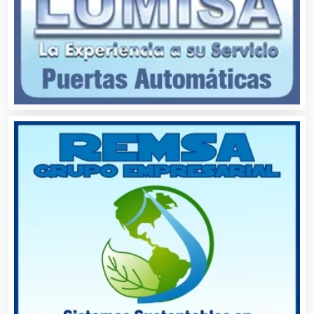
Automóviles Nuevos y Usados
Autopartes Eléctricas
Avaluos
Balnearios
Bancos
Banquetes