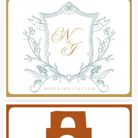
Avaluos
Balnearios
Bancos
Banquetes
Bares y Cantinas
Basculas