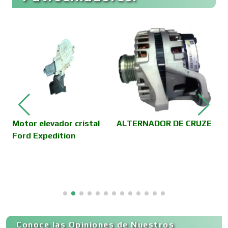
Combustibles y Lubricantes
T
P
Compresores de aire
Computadoras
Motor elevador cristal
ALTERNADOR DE CRUZE
Ford Expedition
Conferencias Empresariales
Construcciones en General
Conoce las Opiniones de Nuestros
Contadores