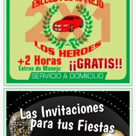
Agricultura y Ganadería
Agua Purificada
Aire Acondicionado
Alarmas
Albercas
Alimentos