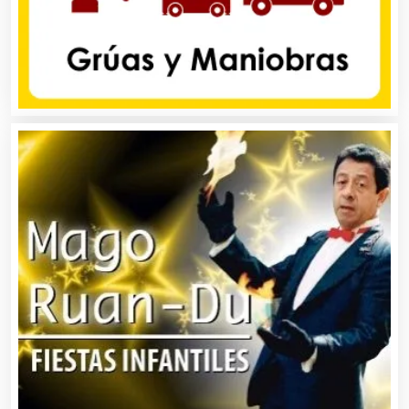
Cajas de Ahorro
Cámaras de Comercio
Camiones para Fletes
Cancelería de Aluminio
Capacitación
Carnicerías