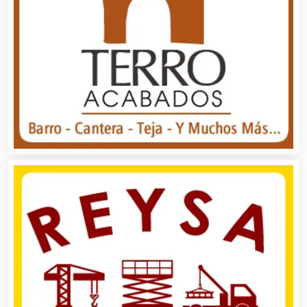
Bebidas
Belleza
Bordados y Estampados
Boutiques
Buceo
Cafeterías