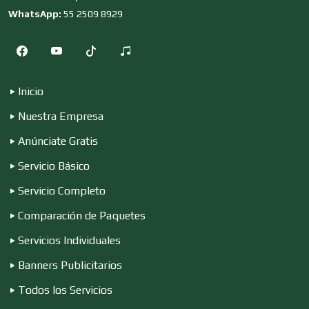
Dermatólogos
WhatsApp:
55 2509 8929
Desarrollo de Software
Inicio
Desperdicios Industriales
Nuestra Empresa
Anúnciate Gratis
Dulcerías
Servicio Básico
Servicio Completo
Comparación de Paquetes
Edecanes
Servicios Individuales
Banners Publicitarios
Editores
Todos los Servicios