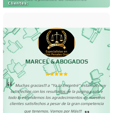
Clientes:
Control de Plagas
Conversiones Automotrices
Copiadoras
MARCEL & ABOGADOS
Cortinas, Persianas y Alfombras
Muchas gracias!!! a "Ya lo Encontré" estamos muy
satisfechos con los resultados de la pagina y sobre
co
que
Cremerías y Salchichonerías
todo le extendemos los agradecimientos de nuestros
ta
clientes satisfechos a pesar de la gran competencia
 mí
o.
que tenemos. Vamos por Más!!!