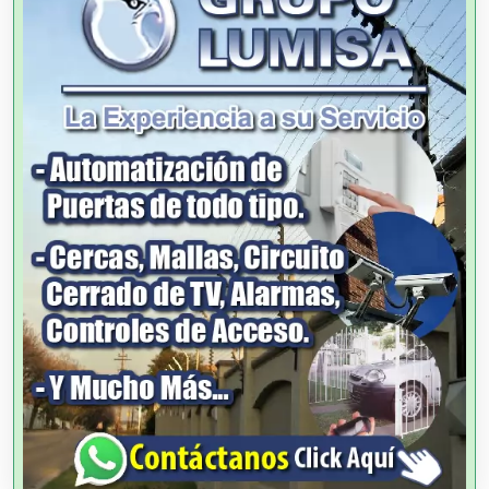
Aluminio
Ambulancias
Análisis Clínicos
Análisis de Aguas
Animadores de Eventos
Aparatos y Equipos Eléctricos