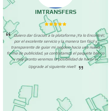
Centros de Espectáculos
IMTRANSFERS
Centros de Nutrición
que
Quiero dar Gracias a la plataforma ¡Ya lo Encontré!,
 me
por el excelente servicio y la manera tan fácil y
Centros Turísticos
transparente de guiar mi negocio hacia una nueva
,
forma de publicidad, ya contratamos el paquete básico
nte
y muy pronto veremos la posibilidad de hacer el
Cerrajerías
Upgrade al siguiente nivel!
Cibercafés
Clínicas de Belleza