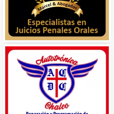
Aire Acondicionado
Alarmas
Albercas
Alimentos
Almacenaje
Alquiler de Autos