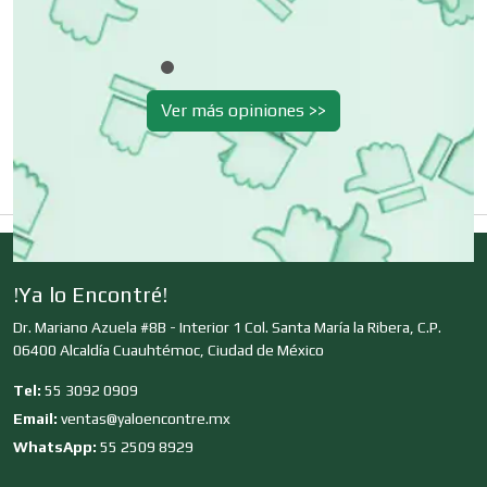
Clínicas de Rehabilitación
Ver más opiniones >>
Clínicas y Hospitales
Clubes Deportivos
!Ya lo Encontré!
Cocinas Integrales
Dr. Mariano Azuela #8B - Interior 1 Col. Santa María la Ribera, C.P.
06400 Alcaldía Cuauhtémoc, Ciudad de México
Combustibles y Lubricantes
Tel:
55 3092 0909
Email:
ventas@yaloencontre.mx
WhatsApp:
55 2509 8929
Compresores de aire