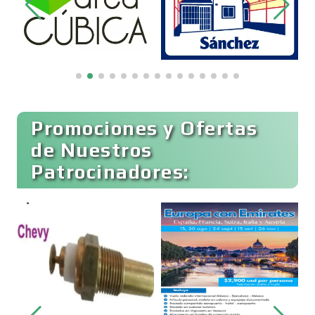
Bordados y Estampados
Boutiques
Buceo
Promociones y Ofertas
de Nuestros
Patrocinadores:
Cafeterías
Cajas de Ahorro
Cámaras de Comercio