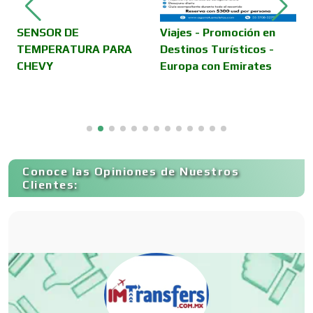
Camiones para Fletes
SENSOR DE
Viajes - Promoción en
I
TEMPERATURA PARA
Destinos Turísticos -
A
CHEVY
Europa con Emirates
G
Cancelería de Aluminio
D
D
H
Capacitación
Conoce las Opiniones de Nuestros
Carnicerías
Clientes:
Carpinterías
Centros Comerciales