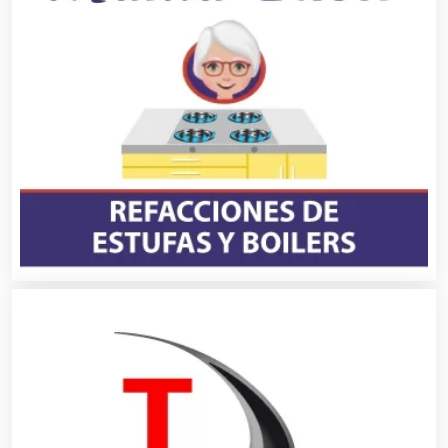
Autobuses
Automatización
Automóviles Nuevos y Usados
Autopartes Eléctricas
Avaluos
Balnearios