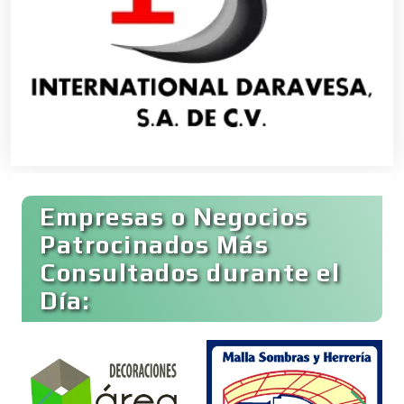
Bancos
Banquetes
Bares y Cantinas
Empresas o Negocios
Basculas
Patrocinados Más
Consultados durante el
Bebidas
Día:
Belleza