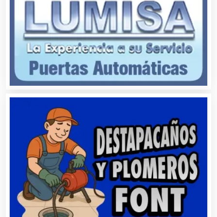
Automatización
Automóviles Nuevos y Usados
Autopartes Eléctricas
Avaluos
Balnearios
Bancos