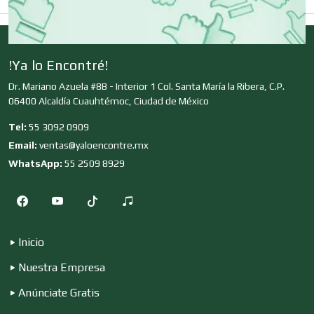
Deportes
!Ya lo Encontré!
Dr. Mariano Azuela #8B - Interior 1 Col. Santa María la Ribera, C.P.
06400 Alcaldía Cuauhtémoc, Ciudad de México
Depósitos Dentales
Tel:
55 3092 0909
Email:
ventas@yaloencontre.mx
Dermatólogos
WhatsApp:
55 2509 8929
Desarrollo de Software
Inicio
Desperdicios Industriales
Nuestra Empresa
Anúnciate Gratis