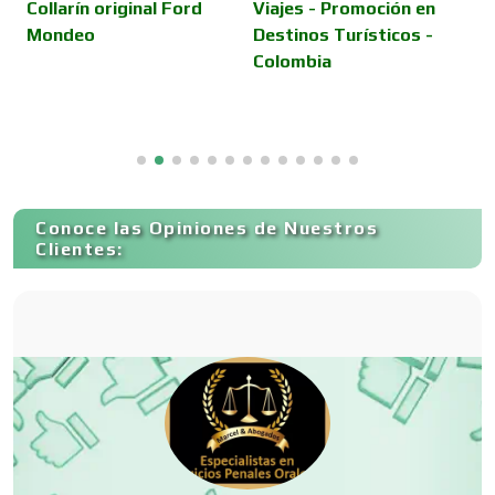
E
Collarín original Ford
Viajes - Promoción en
V
Mondeo
Destinos Turísticos -
D
Colombia
E
Conferencias Empresariales
Construcciones en General
Conoce las Opiniones de Nuestros
Contadores
Clientes:
Control de Plagas
Conversiones Automotrices
Copiadoras