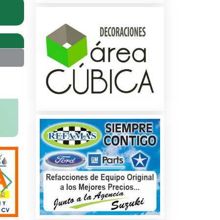
na
ados