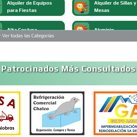
Alquiler de Equipos
Alquiler de Sillas y
para Fiestas
Mesas
Alta Costura
Aluminio
Ver todas las Categorías
Análisis Clínicos
Análisis de Aguas
 Patrocinados Más Consultados
Aparatos y Equipos
Arquitectos
Eléctricos
Artesanías
Artículos de Ofici
Artículos Deportivos
Artículos Import