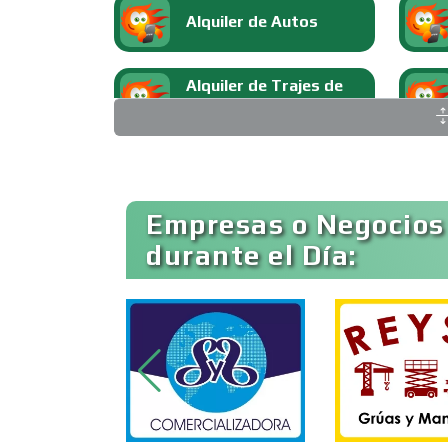
Alquiler de Autos
Alquiler de Trajes de
Etiqueta
Ambulancias
Empresas o Negocios
durante el Día:
Animadores de Eventos
Artes Gráficas
Artículos de Piel