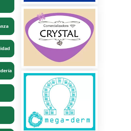
anza
cidad
adería