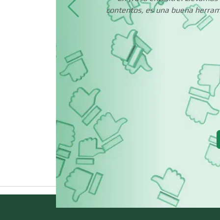
s
contentos, es una buena herrami
Centros de
Espectáculos
Cerrajerías
Clínicas de
Rehabilitación
Cocinas Integrales
Computadoras
Contadores