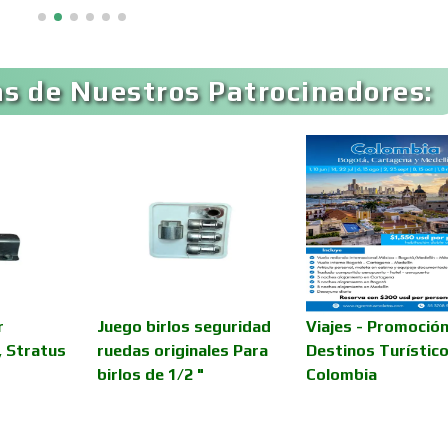
Artículos para Regalos
Artículos Persona
s de Nuestros Patrocinadores:
Aseguradoras
Asesores Técnico
Asilos
Asociaciones Civil
Audio, Sonido e
Audios para Even
Iluminación
Automóviles Nuev
r
Juego birlos seguridad
Viajes - Promoción
Automatización
Usados
s, Stratus
ruedas originales Para
Destinos Turístico
birlos de 1/2 "
Colombia
Avaluos
Balnearios