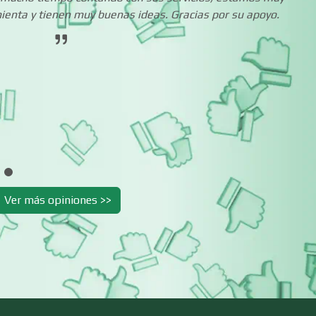
enta y tienen muy buenas ideas. Gracias por su apoyo.
Centros de Nutrición
Centros Turístico
Cibercafés
Clínicas de Belleza
Clínicas y Hospitales
Clubes Deportivo
Combustibles y
Compresores de a
Ver más opiniones >>
Lubricantes
Conferencias
Construcciones e
Empresariales
General
Conversiones
Control de Plagas
Automotrices