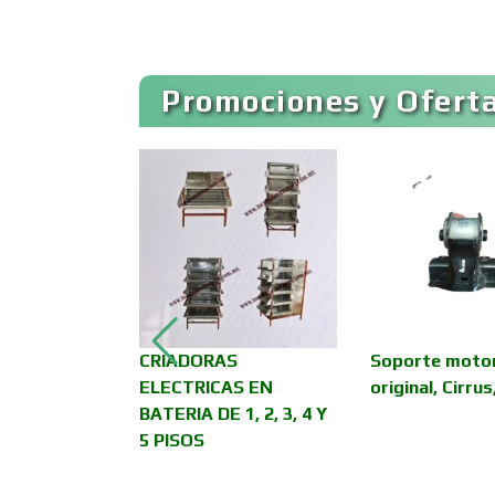
Artículos para el Hogar
Promociones y Oferta
Artículos Publicitarios
Asesoría Fiscal
Asociaciones
Empresariales
iginal Ford
CRIADORAS
Soporte moto
Autobuses
ELECTRICAS EN
original, Cirru
BATERIA DE 1, 2, 3, 4 Y
5 PISOS
Autopartes Eléctricas