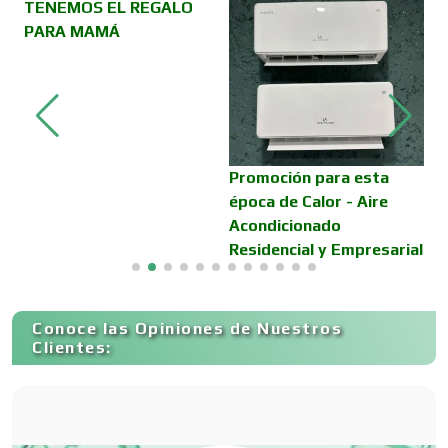
Cajas de Ahorro
TENEMOS EL REGALO
PARA MAMÁ
Cámaras de Comercio
Camiones para Fletes
Promoción para esta
V
época de Calor - Aire
D
Acondicionado
C
Cancelería de Aluminio
Residencial y Empresarial
Capacitación
Conoce las Opiniones de Nuestros
Clientes:
Carnicerías