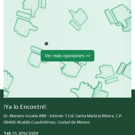
Cibercafés
Clínicas de Belleza
Clínicas de Rehabilitación
Ver más opiniones >>
Clínicas y Hospitales
Clubes Deportivos
!Ya lo Encontré!
Dr. Mariano Azuela #8B - Interior 1 Col. Santa María la Ribera, C.P.
Cocinas Integrales
06400 Alcaldía Cuauhtémoc, Ciudad de México
Tel:
55 3092 0909