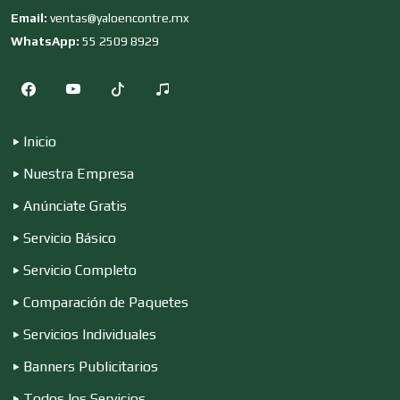
Email:
ventas@yaloencontre.mx
Combustibles y Lubricantes
WhatsApp:
55 2509 8929
Compresores de aire
Inicio
Computadoras
Nuestra Empresa
Anúnciate Gratis
Conferencias Empresariales
Servicio Básico
Servicio Completo
Construcciones en General
Comparación de Paquetes
Servicios Individuales
Contadores
Banners Publicitarios
Todos los Servicios