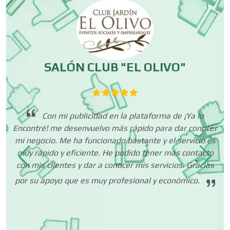
Carpinterías
Centros Comerciales
SALÓN CLUB "EL OLIVO"
Centros de Espectáculos
Con mi publicidad en la plataforma de ¡Ya lo
Centros de Nutrición
Encontré! me desenvuelvo más rápido para dar conocer
lo
mi negocio. Me ha funcionado bastante y el servicio es
os
muy rápido y eficiente. He podido tener más contacto
fo
Centros Turísticos
con mis clientes y dar a conocer mis servicios. Gracias
por su apoyo que es muy profesional y económico.
Cerrajerías