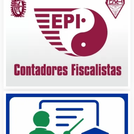
Agricultura y Ganadería
Agua Purificada
Aire Acondicionado
Alarmas
Albercas
Alimentos