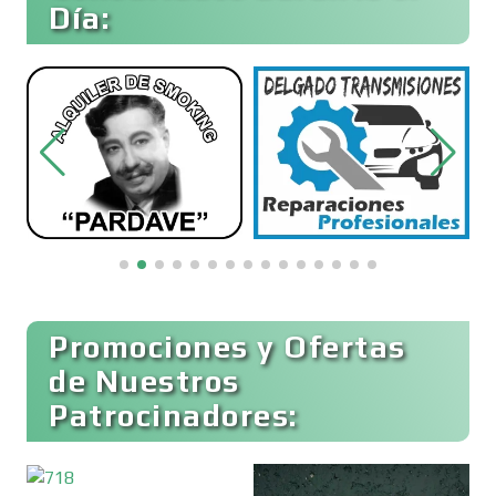
Día:
Belleza
Bordados y Estampados
Boutiques
Buceo
Promociones y Ofertas
de Nuestros
Patrocinadores:
Cafeterías