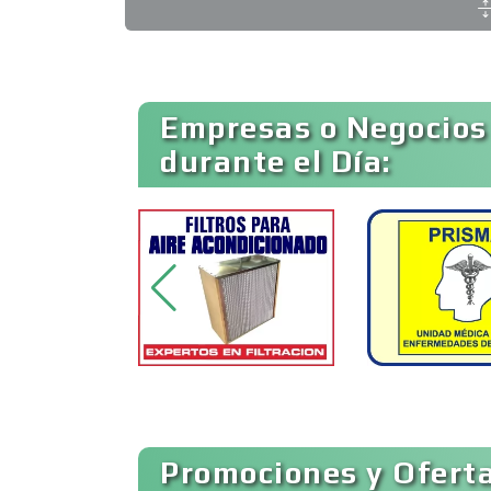
Etiqueta
Ambulancias
Empresas o Negocios
durante el Día:
Animadores de Eventos
Artes Gráficas
Artículos de Piel
Artículos para el Hogar
Promociones y Oferta
Artículos Publicitarios