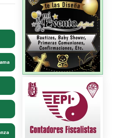
Dama
anza