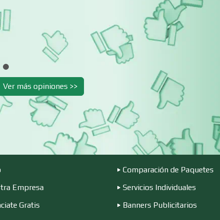
Cibercafés
Clínicas de Belleza
Clínicas y Hospitales
Clubes Deportivo
Combustibles y
Compresores de a
Ver más opiniones >>
Lubricantes
Conferencias
Construcciones e
Empresariales
General
Conversiones
Control de Plagas
Automotrices
o
Comparación de Paquetes
Cortinas, Persianas y
Cremerías y
tra Empresa
Servicios Individuales
Alfombras
Salchichonerías
ciate Gratis
Banners Publicitarios