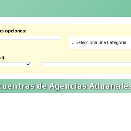
os opciones:
Ó Selecciona una Categoría
Ó Selecciona una Categoría
l):
Selecciona un Municipio
cuentras de Agencias Aduanales