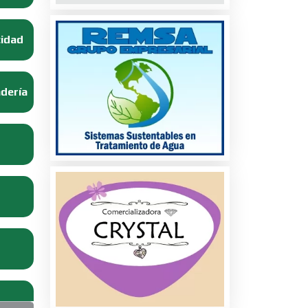
cidad
adería