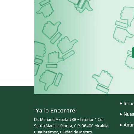
Cerrajerías
Clínicas de
Rehabilitación
Cocinas Integrales
Computadoras
Contadores
Inici
!Ya lo Encontré!
Nues
Copiadoras
Dr. Mariano Azuela #8B - Interior 1 Col.
Anún
Santa María la Ribera, C.P. 06400 Alcaldía
Cuauhtémoc, Ciudad de México