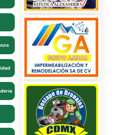
anza
cidad
adería