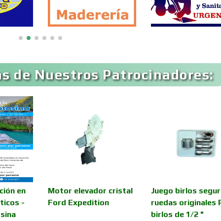
Artículos Deportivos
Artículos Import
Artículos para Regalos
Artículos Persona
s de Nuestros Patrocinadores:
Aseguradoras
Asesores Técnico
Asilos
Asociaciones Civil
Audio, Sonido e
Audios para Even
Iluminación
Automóviles Nuev
ción en
Motor elevador cristal
Juego birlos segu
Automatización
Usados
ticos -
Ford Expedition
ruedas originales 
sina
birlos de 1/2 "