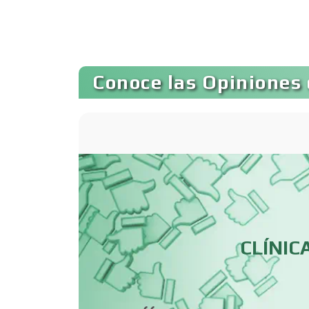
Autopartes Eléctricas
Bancos
Conoce las Opiniones 
Basculas
Bordados y
Estampados
Cafeterías
CLÍNIC
Camiones para Fletes