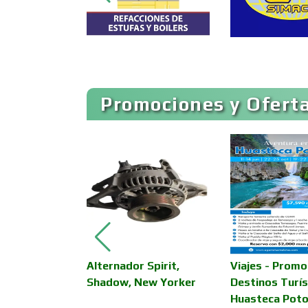
Artículos de Piel
Artículos para el Hogar
Promociones y Oferta
Artículos Publicitarios
Asesoría Fiscal
Asociaciones
Empresariales
iginal Ford
Alternador Spirit,
Viajes - Promo
Autobuses
Shadow, New Yorker
Destinos Turís
Huasteca Poto