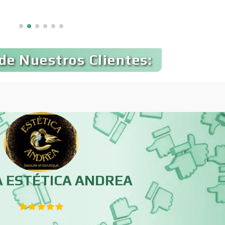
Avaluos
Balnearios
Banquetes
Bares y Cantinas
de Nuestros Clientes:
Bebidas
Belleza
Boutiques
Buceo
Cajas de Ahorro
Cámaras de Comer
A ESTÉTICA ANDREA
Cancelería de Aluminio
Capacitación