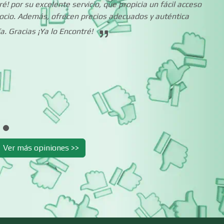
! por su excelente servicio, que propicia un fácil acceso
Carpinterías
Centros Comercia
ocio. Además, ofrecen precios adecuados y auténtica
a. Gracias ¡Ya lo Encontré!
Centros de Nutrición
Centros Turístico
Cibercafés
Clínicas de Belleza
Clínicas y Hospitales
Clubes Deportivo
Ver más opiniones >>
Combustibles y
Compresores de a
Lubricantes
Conferencias
Construcciones e
Empresariales
General