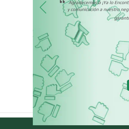
 decir
Agradecemos a ¡Ya lo Encontré
Carnicerías
ientes
y comunicación a nuestro neg
íciles
garantí
gando
Centros de
 para
Espectáculos
 y
tré!,
Cerrajerías
Clínicas de
Rehabilitación
Cocinas Integrales
Computadoras