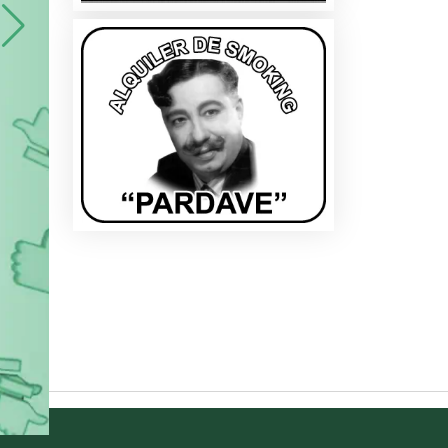
les
Buen día. Saludos por este medio, quier
publicidad que me han dado durante 10 años 
s
s
ire
n