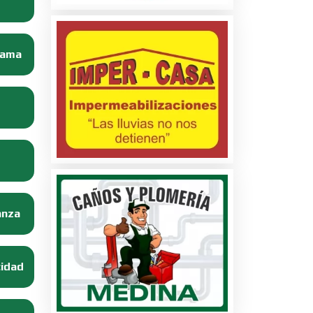
Dama
anza
cidad