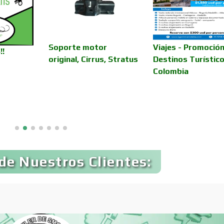
Audio, Sonido e
Audios para Even
Iluminación
Automóviles Nuev
Soporte motor
Viajes - Promoción
Automatización
!!
Usados
original, Cirrus, Stratus
Destinos Turístico
Colombia
Avaluos
Balnearios
Banquetes
Bares y Cantinas
de Nuestros Clientes:
Bebidas
Belleza
Boutiques
Buceo