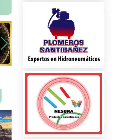
na
ados
les
s
es