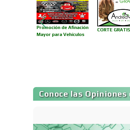
Asociaciones
Empresariales
Promoción de Afinación
Autobuses
CORTE GRATIS
Mayor para Vehículos
Autopartes Eléctricas
Bancos
Conoce las Opiniones 
Basculas
Bordados y
Estampados