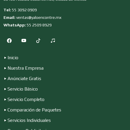
Combustibles y Lubricantes
Tel:
55 3092 0909
Email:
ventas@yaloencontre.mx
WhatsApp:
55 2509 8929
Compresores de aire
Computadoras
Inicio
Nuestra Empresa
Conferencias Empresariales
Anúnciate Gratis
Servicio Básico
Construcciones en General
Servicio Completo
Comparación de Paquetes
Contadores
Servicios Individuales