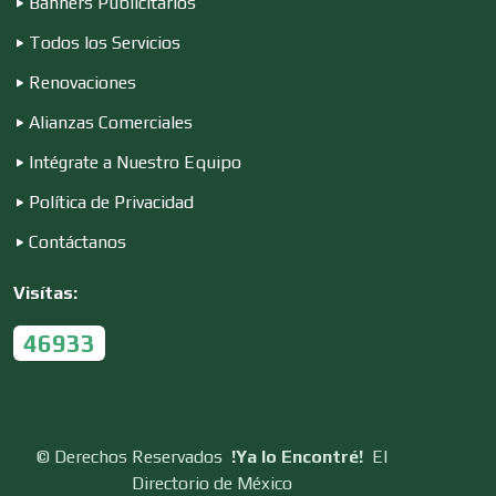
Banners Publicitarios
Control de Plagas
Todos los Servicios
Renovaciones
Conversiones Automotrices
Alianzas Comerciales
Intégrate a Nuestro Equipo
Copiadoras
Política de Privacidad
Contáctanos
Cortinas, Persianas y Alfombras
Visítas:
46933
Cremerías y Salchichonerías
Cristalerías
©
Derechos Reservados
!Ya lo Encontré!
El
Directorio de México