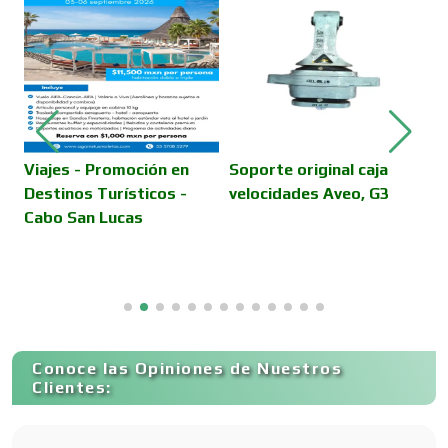
Cámaras de Comercio
Camiones para Fletes
Viajes - Promoción en
Soporte original caja
V
Destinos Turísticos -
velocidades Aveo, G3
D
Cabo San Lucas
E
Cancelería de Aluminio
Capacitación
Conoce las Opiniones de Nuestros
Carnicerías
Clientes: