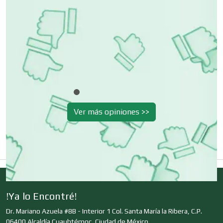
Cibercafés
Clínicas de Belleza
Clínicas de Rehabilitación
Ver más opiniones >>
Clínicas y Hospitales
Clubes Deportivos
!Ya lo Encontré!
Cocinas Integrales
Dr. Mariano Azuela #8B - Interior 1 Col. Santa María la Ribera, C.P.
06400 Alcaldía Cuauhtémoc, Ciudad de México