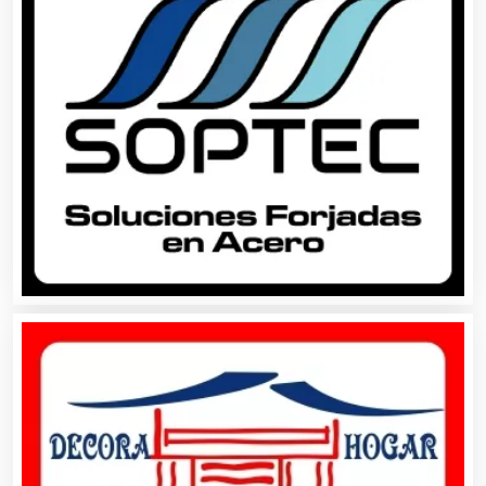
Autobuses
Automatización
Automóviles Nuevos y Usados
Autopartes Eléctricas
Avaluos
Balnearios