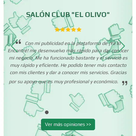
Centros de Espectáculos
EL OLIVO"
Regularización y Aseso
para Nivel Básico, Medi
Centros de Nutrición
a plataforma de ¡Ya lo
 rápido para dar conocer
Agradezco la atención al Equipo 
Centros Turísticos
bastante y el servicio es
reconozco su valioso apoyo y sob
odido tener más contacto
profesionalismo y creativi
er mis servicios. Gracias
Cerrajerías
esional y económico.
Cibercafés
Ver más opiniones >>
Clínicas de Belleza