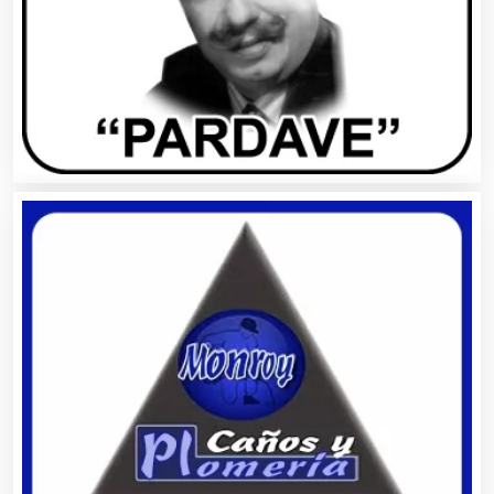
Aire Acondicionado
Alarmas
Albercas
Alimentos
Almacenaje
Alquiler de Autos