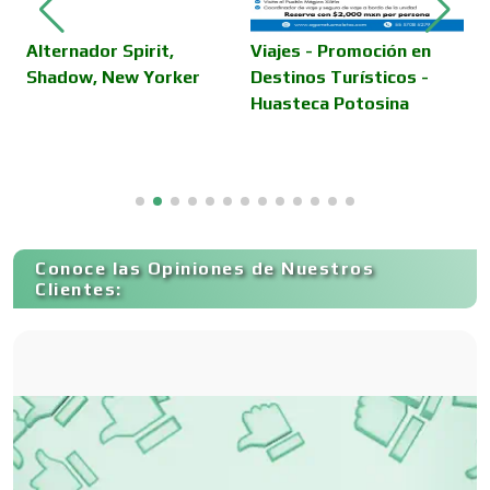
Camiones para Fletes
moción en
Viajes - Promoción en
ísticos -
Destinos Turísticos -
tosina
Colombia
Cancelería de Aluminio
Capacitación
Conoce las Opiniones de Nuestros
Carnicerías
Clientes:
Carpinterías
Centros Comerciales