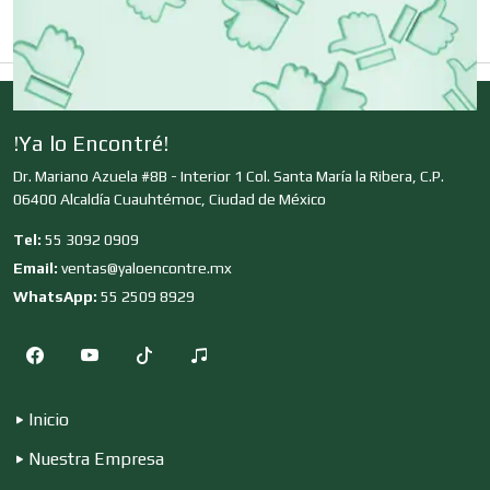
Clínicas de Rehabilitación
Clínicas y Hospitales
!Ya lo Encontré!
Dr. Mariano Azuela #8B - Interior 1 Col. Santa María la Ribera, C.P.
06400 Alcaldía Cuauhtémoc, Ciudad de México
Clubes Deportivos
Tel:
55 3092 0909
Email:
ventas@yaloencontre.mx
Cocinas Integrales
WhatsApp:
55 2509 8929
Combustibles y Lubricantes
Inicio
Nuestra Empresa
Compresores de aire