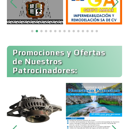
Bordados y Estampados
Boutiques
Buceo
Promociones y Ofertas
de Nuestros
Patrocinadores:
Cafeterías
Cajas de Ahorro
TENEMOS EL RE
PARA MAMÁ
Cámaras de Comercio