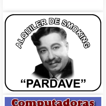
Albercas
Alimentos
Almacenaje
Alquiler de Autos
Alquiler de Equipos para Fiestas
Alquiler de Sillas y Mesas