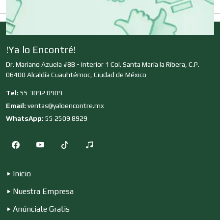
Clubes Deportivos
!Ya lo Encontré!
Dr. Mariano Azuela #8B - Interior 1 Col. Santa María la Ribera, C.P.
Cocinas Integrales
06400 Alcaldía Cuauhtémoc, Ciudad de México
Tel:
55 3092 0909
Email:
ventas@yaloencontre.mx
Combustibles y Lubricantes
WhatsApp:
55 2509 8929
Compresores de aire
Inicio
Computadoras
Nuestra Empresa
Anúnciate Gratis