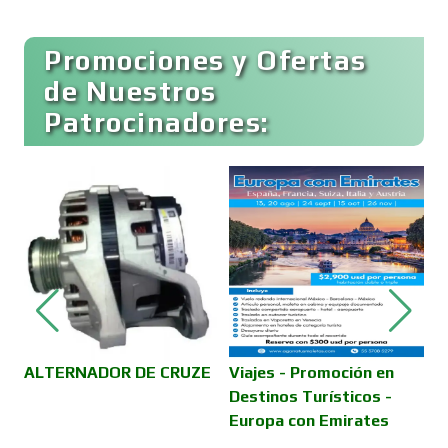
Buceo
Promociones y Ofertas
de Nuestros
Patrocinadores:
Cafeterías
Cajas de Ahorro
Cámaras de Comercio
Camiones para Fletes
ALTERNADOR DE CRUZE
Viajes - Promoción en
M
Destinos Turísticos -
F
Europa con Emirates
Cancelería de Aluminio