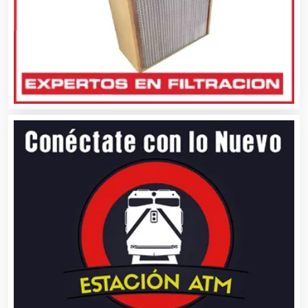
Automóviles Nuevos y Usados
Autopartes Eléctricas
Avaluos
Balnearios
Bancos
Banquetes