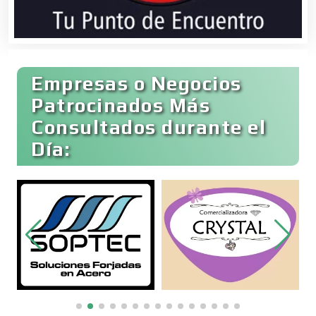
Bares y Cantinas
Empresas o Negocios
Basculas
Patrocinados Más
Consultados durante el
Bebidas
Día:
Belleza
Bordados y Estampados
Boutiques