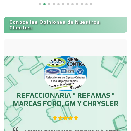
Capacitación
Conoce las Opiniones de Nuestros
Clientes:
Carnicerías
Carpinterías
Centros Comerciales
ES
REFACCIONARIA " REFAMAS "
MARCAS FORD, GM Y CHRYSLER
Centros de Espectáculos
 lo
Centros de Nutrición
ar
h
Si deseas modernizar tu esquema publicitario