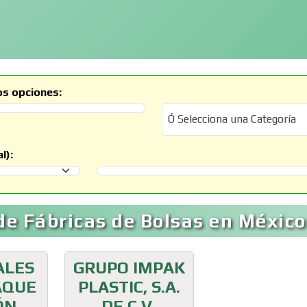
os opciones:
Ó Selecciona una Categoría
Ó Selecciona una Categoría
l):
Selecciona un Municipio
e Fábricas de Bolsas en México
ALES
GRUPO IMPAK
AQUE
PLASTIC, S.A.
ÓN
DE C.V.