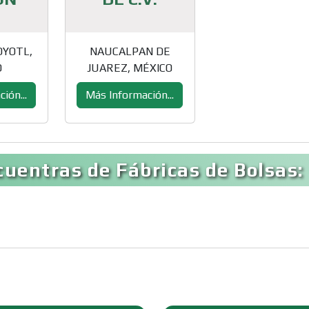
YOTL,
NAUCALPAN DE
O
JUAREZ, MÉXICO
ión...
Más Información...
uentras de Fábricas de Bolsas: