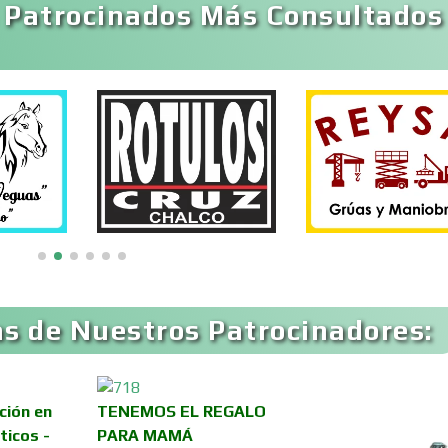
 Patrocinados Más Consultados
Aparatos y Equipos
Arquitectos
Eléctricos
Artesanías
Artículos de Ofici
Artículos Deportivos
Artículos Import
Artículos para Regalos
Artículos Persona
s de Nuestros Patrocinadores:
Aseguradoras
Asesores Técnico
ción en
TENEMOS EL REGALO
Asilos
Asociaciones Civil
ticos -
PARA MAMÁ