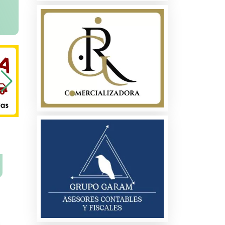
na
ados
les
s
es