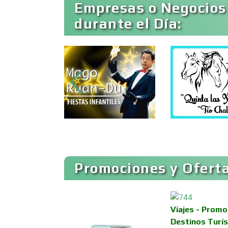
Empresas o Negocios
durante el Día:
Animadores de Eventos
Artes Gráficas
Artículos de Piel
Artículos para el Hogar
Promociones y Oferta
Artículos Publicitarios
Viajes - Promo
Asesoría Fiscal
Destinos Turís