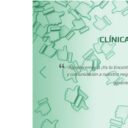
Cafeterías
CLÍNIC
Camiones para Fletes
Carnicerías
 decir
Agradecemos a ¡Ya lo Encontré
ientes
y comunicación a nuestro neg
Centros de
íciles
garantí
Espectáculos
gando
 para
 y
Cerrajerías
tré!,
Clínicas de