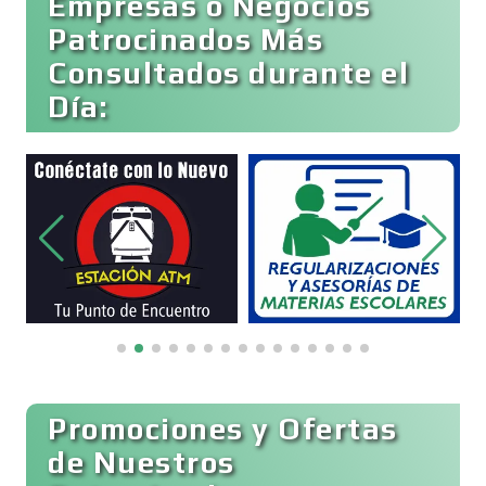
Empresas o Negocios
Basculas
Patrocinados Más
Consultados durante el
Bebidas
Día:
Belleza
Bordados y Estampados
Boutiques
Buceo
Promociones y Ofertas
de Nuestros