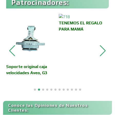
Patrocinadores:
Cafeterías
Cajas de Ahorro
TENEMOS EL REGALO
PARA MAMÁ
Cámaras de Comercio
Camiones para Fletes
Soporte original caja
C
velocidades Aveo, G3
M
Cancelería de Aluminio
Capacitación
Conoce las Opiniones de Nuestros
Clientes: