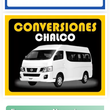
Avaluos
Balnearios
Bancos
Banquetes
Bares y Cantinas