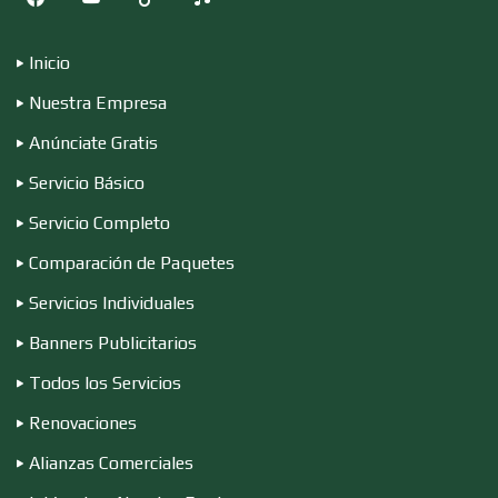
Cocinas Integrales
Inicio
Nuestra Empresa
Combustibles y Lubricantes
Anúnciate Gratis
Servicio Básico
Compresores de aire
Servicio Completo
Comparación de Paquetes
Computadoras
Servicios Individuales
Banners Publicitarios
Conferencias Empresariales
Todos los Servicios
Renovaciones
Construcciones en General
Alianzas Comerciales