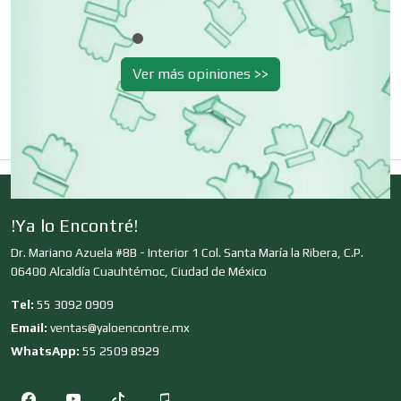
Cerrajerías
Ver más opiniones >>
Cibercafés
Clínicas de Belleza
!Ya lo Encontré!
Clínicas de Rehabilitación
Dr. Mariano Azuela #8B - Interior 1 Col. Santa María la Ribera, C.P.
06400 Alcaldía Cuauhtémoc, Ciudad de México
Clínicas y Hospitales
Tel:
55 3092 0909
Email:
ventas@yaloencontre.mx
WhatsApp:
55 2509 8929
Clubes Deportivos