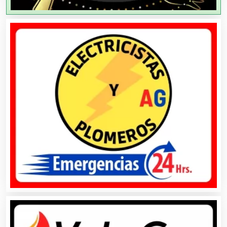
Agricultores
Agricultura y Ganadería
Agua Purificada
Aire Acondicionado
Alarmas
Albercas