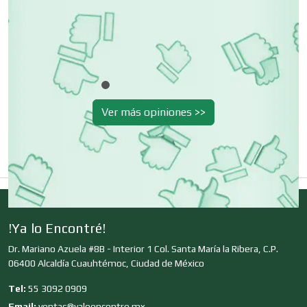
na.
Cerrajerías
Cibercafés
Ver más opiniones >>
Clínicas de Belleza
Clínicas de Rehabilitación
!Ya lo Encontré!
Dr. Mariano Azuela #8B - Interior 1 Col. Santa María la Ribera, C.P.
Clínicas y Hospitales
06400 Alcaldía Cuauhtémoc, Ciudad de México
Tel:
55 3092 0909
Clubes Deportivos
Email:
ventas@yaloencontre.mx