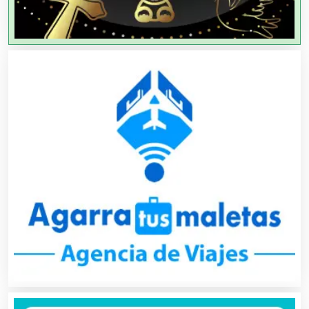
Agricultores
Agricultura y Ganadería
Agua Purificada
Aire Acondicionado
Alarmas
Albercas