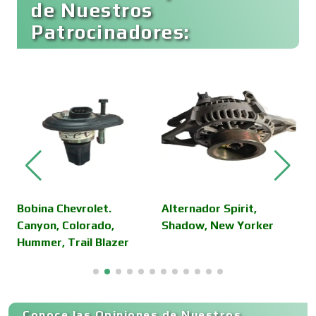
de Nuestros
Patrocinadores:
Cafeterías
Cajas de Ahorro
Cámaras de Comercio
Camiones para Fletes
,
Bobina Chevrolet.
Alternador Spirit,
L
Canyon, Colorado,
Shadow, New Yorker
Hummer, Trail Blazer
Cancelería de Aluminio
Capacitación
Conoce las Opiniones de Nuestros