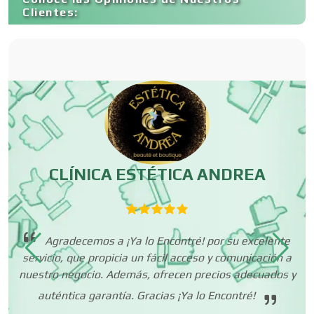
Clientes:
Carnicerías
Carpinterías
Centros Comerciales
CLÍNICA ESTÉTICA ANDREA
Centros de Espectáculos
Agradecemos a ¡Ya lo Encontré! por su excelente
Centros de Nutrición
servicio, que propicia un fácil acceso y comunicación a
e
nuestro negocio. Además, ofrecen precios adecuados y
olo
auténtica garantía. Gracias ¡Ya lo Encontré!
Centros Turísticos
tán