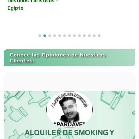
Destinos Turísticos -
Egipto
Cancelería de Aluminio
Capacitación
Conoce las Opiniones de Nuestros
Carnicerías
Clientes:
Carpinterías
Centros Comerciales
Centros de Espectáculos
ALQUILER DE SMOKING Y