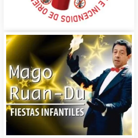
Alarmas
Albercas
Alimentos
Almacenaje
Alquiler de Autos
Alquiler de Equipos para Fiestas