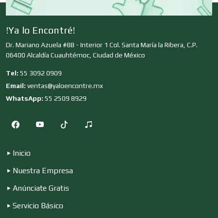
Clínicas y Hospitales
!Ya lo Encontré!
Dr. Mariano Azuela #8B - Interior 1 Col. Santa María la Ribera, C.P.
06400 Alcaldía Cuauhtémoc, Ciudad de México
Clubes Deportivos
Tel:
55 3092 0909
Email:
ventas@yaloencontre.mx
Cocinas Integrales
WhatsApp:
55 2509 8929
Combustibles y Lubricantes
Inicio
Nuestra Empresa
Compresores de aire
Anúnciate Gratis
Servicio Básico
Computadoras