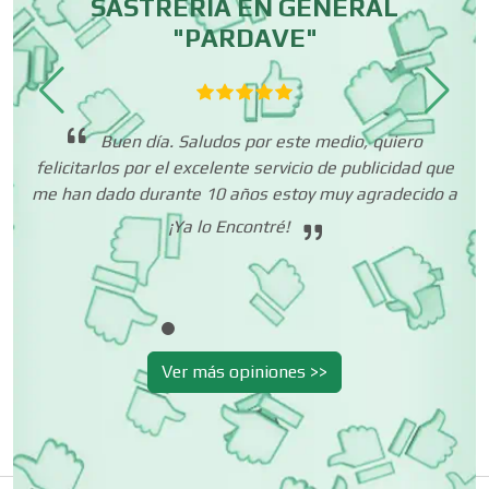
SASTRERÍA EN GENERAL
"PARDAVE"
Centros de Nutrición
Centros Turísticos
i
ha
Buen día. Saludos por este medio, quiero
felicitarlos por el excelente servicio de publicidad que
co
me han dado durante 10 años estoy muy agradecido a
Cerrajerías
¡Ya lo Encontré!
in
Cibercafés
Ver más opiniones >>
Clínicas de Belleza
Clínicas de Rehabilitación