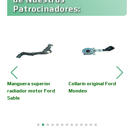
Patrocinadores:
Cocinas Integrales
Combustibles y Lubricantes
V
D
R
Compresores de aire
Computadoras
Manguera superior
Collarín original Ford
radiador motor Ford
Mondeo
Sable
Conferencias Empresariales
Construcciones en General