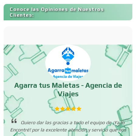
Conoce las Opiniones de Nuestros
Contadores
Clientes:
Control de Plagas
Conversiones Automotrices
Copiadoras
Agarra tus Maletas - Agencia de
Viajes
Cortinas, Persianas y Alfombras
 es
Quiero dar las gracias a todo el equipo de ¡Ya lo
Cremerías y Salchichonerías
.
Encontré! por la excelente atención y servicio que nos