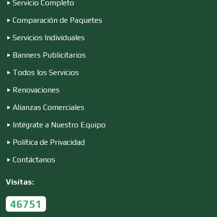
Servicio Completo
Comparación de Paquetes
Electricidad y Plomería
Servicios Individuales
Banners Publicitarios
Electrodomésticos
Todos los Servicios
Renovaciones
Electrónica
Alianzas Comerciales
Intégrate a Nuestro Equipo
Elevadores y Ascensores
Política de Privacidad
Contáctanos
Empaques y Embalajes
Visítas:
46751
Empresas de Limpieza