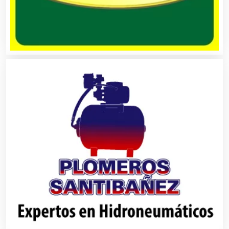
Audio, Sonido e Iluminación
Audios para Eventos
Autobuses
Automatización
Automóviles Nuevos y Usados
Autopartes Eléctricas