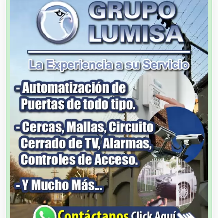
Agricultores
Agricultura y Ganadería
Agua Purificada
Aire Acondicionado
Alarmas
Albercas