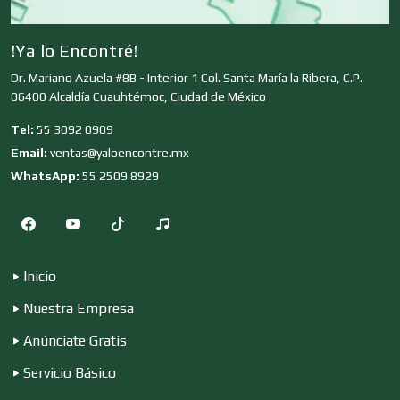
Dermatólogos
!Ya lo Encontré!
Dr. Mariano Azuela #8B - Interior 1 Col. Santa María la Ribera, C.P.
06400 Alcaldía Cuauhtémoc, Ciudad de México
Desarrollo de Software
Tel:
55 3092 0909
Email:
ventas@yaloencontre.mx
WhatsApp:
55 2509 8929
Desperdicios Industriales
Dulcerías
Inicio
Nuestra Empresa
Edecanes
Anúnciate Gratis
Servicio Básico
Editores