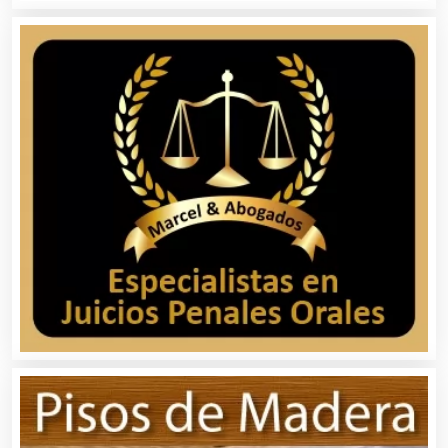
Avaluos
Balnearios
Bancos
Banquetes
Bares y Cantinas
Basculas